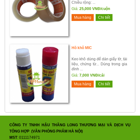
Chiều rộng: ...
Giá:
25,000 VNĐ/cuộn
Mua hàng
Chi tiết
Hồ khô MIC
Keo khô dùng để dán giấy tờ, tài
liệu, chứng từ... Dùng trong gia
đình ...
Giá:
7,000 VNĐ/cái
Mua hàng
Chi tiết
CÔNG TY TNHH HẬU THĂNG LONG THƯƠNG MẠI VÀ DỊCH VỤ
TỔNG HỢP (VĂN PHÒNG PHẨM HÀ NỘI)
MST
: 0111174971