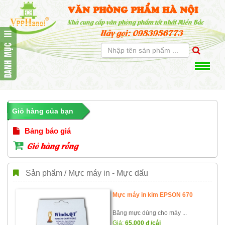
VĂN PHÒNG PHẨM HÀ NỘI
Nhà cung cấp văn phòng phẩm tốt nhất Miền Bắc
Hãy gọi: 0983956773
Giỏ hàng của bạn
Bảng báo giá
Giỏ hàng rỗng
Sản phẩm / Mực máy in - Mực dấu
Mực máy in kim EPSON 670
Băng mực dùng cho máy ...
Giá:
65,000
đ
/cái