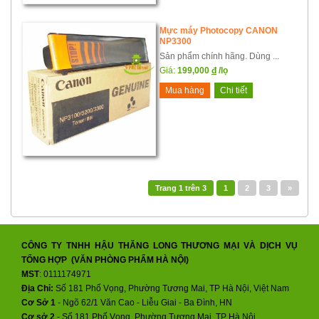
Mực máy Photocopy CANON
NP3300
Sản phẩm chính hãng. Dùng ...
Giá:
199,000
đ
/lọ
Mua hàng
Chi tiết
Trang
1
trên
3
1
2
3
»
CÔNG TY TNHH HẬU THĂNG LONG THƯƠNG MẠI VÀ DỊCH VỤ
TỔNG HỢP (VĂN PHÒNG PHẨM HÀ NỘI)
MST
: 0111174971
Địa Chỉ:
Số 181 Phố Vọng, Phường Tương Mai, TP Hà Nội, Việt Nam
Cơ Sở 1
- Ngõ 62/1 Văn Cao - Liễu Giai - Ba Đình, HN
Cơ sở 2
-
Số 181 Phố Vọng, Phường Tương Mai, TP Hà Nội