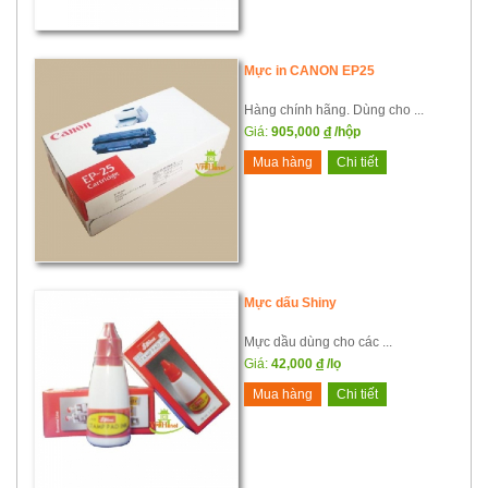
Mực in CANON EP25
Hàng chính hãng. Dùng cho ...
Giá:
905,000
đ
/hộp
Mua hàng
Chi tiết
Mực dấu Shiny
Mực dầu dùng cho các ...
Giá:
42,000
đ
/lọ
Mua hàng
Chi tiết