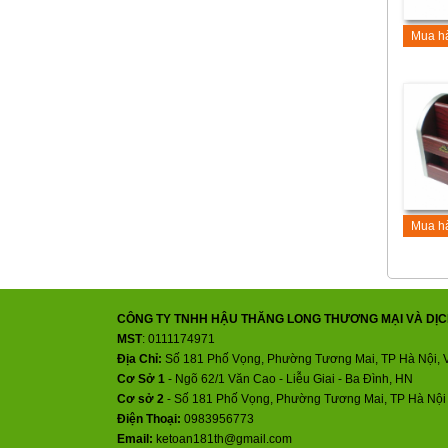
Mua h
Mua h
CÔNG TY TNHH HẬU THĂNG LONG THƯƠNG MẠI VÀ DỊC
MST
: 0111174971
Địa Chỉ:
Số 181 Phố Vọng, Phường Tương Mai, TP Hà Nội, 
Cơ Sở 1
- Ngõ 62/1 Văn Cao - Liễu Giai - Ba Đình, HN
Cơ sở 2
-
Số 181 Phố Vọng, Phường Tương Mai, TP Hà Nội
Điện Thoại:
0983956773
Email:
ketoan181th@gmail.com