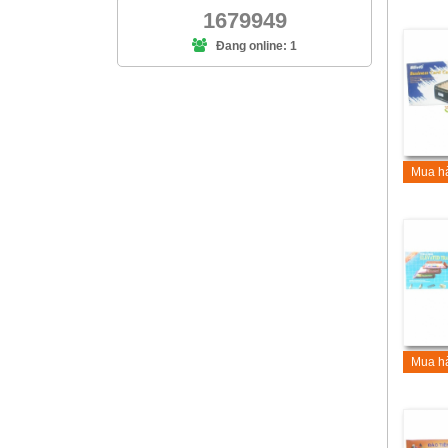
1679949
Đang online: 1
Mua h
Mua h