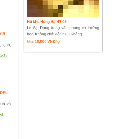
Hồ khô Hồng Hà HT-05
Lọ 8g. Dùng trong văn phòng và trường
015
học. Không chất độc hại - Không ...
Giá:
10,000 VNĐ/lọ
, gọn,
/cái
 DELI
ính và
cái