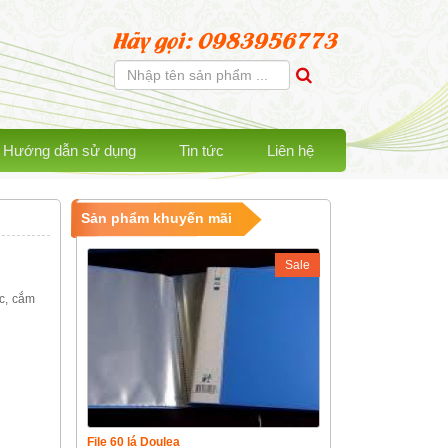
Hãy gọi: 0983956773
Hướng dẫn sử dụng
Tin tức
Liên hệ
Sản phẩm khuyến mãi
Sale
c, cắm
File 60 lá Doulea