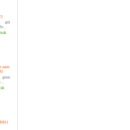
c)
 giữ
n ...
/cái
m nam
81
 ghim
...
cái
 DELI