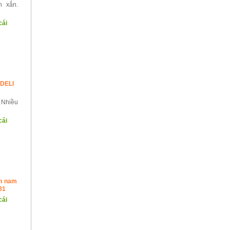
h xắn.
cái
 DELI
Nhiều
cái
m nam
81
cái