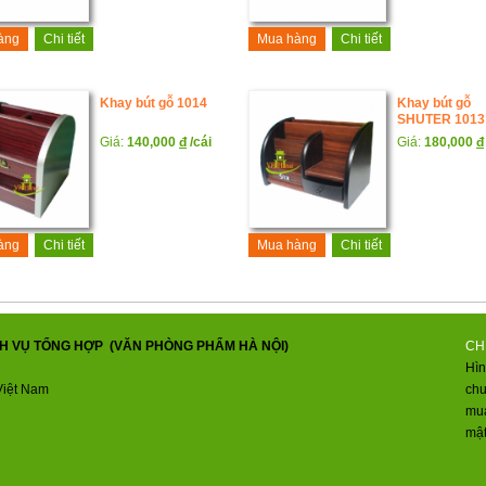
àng
Chi tiết
Mua hàng
Chi tiết
Khay bút gỗ 1014
Khay bút gỗ
SHUTER 1013
Giá:
140,000
đ
/cái
Giá:
180,000
đ
àng
Chi tiết
Mua hàng
Chi tiết
H VỤ TỔNG HỢP (VĂN PHÒNG PHẨM HÀ NỘI)
CH
Hìn
Việt Nam
ch
mua
mật