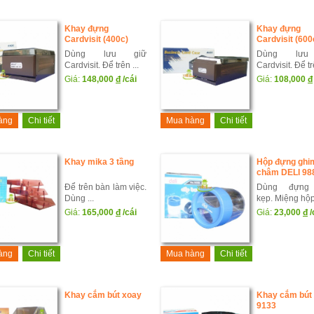
Khay đựng
Khay đựng
Cardvisit (400c)
Cardvisit (600
Dùng lưu giữ
Dùng lưu
Cardvisit. Để trên ...
Cardvisit. Để trê
Giá:
148,000
đ
/cái
Giá:
108,000
đ
àng
Chi tiết
Mua hàng
Chi tiết
Khay mika 3 tầng
Hộp đựng ghi
châm DELI 98
Để trên bàn làm việc.
Dùng đựng
Dùng ...
kẹp. Miệng hộp 
Giá:
165,000
đ
/cái
Giá:
23,000
đ
/
àng
Chi tiết
Mua hàng
Chi tiết
Khay cắm bút xoay
Khay cắm bút
9133