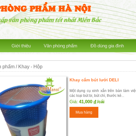
PHÒNG PHẨM HÀ NỘI
cấp văn phòng phẩm tốt nhất Miền Bắc
Giới thiệu
Văn phòng phẩm
Đồ dùng gia đình
 phẩm / Khay - Hộp
Khay cắm bút lưới DELI
Một dụng cụ xinh xắn trên bàn làm việ
các loại bút bi, bút chì, thước kẻ...
Giá:
41,000
đ
/cái
Mua hàng