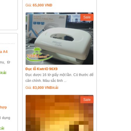
Giá:
65,000 VNĐ
Sale
a A4
nu, tờ
Đục lỗ KwtriO 96X9
/cái
Đục được 16 tờ giấy một lần. Có thước để
căn chỉnh. Màu sắc tinh ...
Giá:
83,000 VNĐ/cái
Sale
 hợp
t dụng
cái