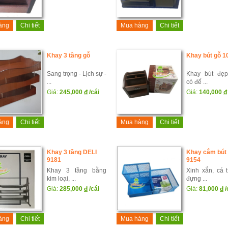
àng
Chi tiết
Mua hàng
Chi tiết
Khay 3 tầng gỗ
Khay bút gỗ 1
Sang trọng - Lịch sự -
Khay bút đẹp
...
có đế ...
Giá:
245,000
đ
/cái
Giá:
140,000
đ
àng
Chi tiết
Mua hàng
Chi tiết
Khay 3 tầng DELI
Khay cắm bút
9181
9154
Khay 3 tầng bằng
Xinh xắn, cá t
kim loại, ...
đựng ...
Giá:
285,000
đ
/cái
Giá:
81,000
đ
/
àng
Chi tiết
Mua hàng
Chi tiết