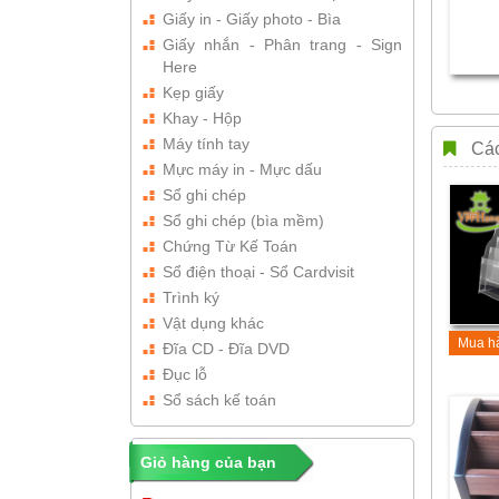
Giấy in - Giấy photo - Bìa
Giấy nhắn - Phân trang - Sign
Here
Kẹp giấy
Khay - Hộp
Máy tính tay
Các
Mực máy in - Mực dấu
Sổ ghi chép
Sổ ghi chép (bìa mềm)
Chứng Từ Kế Toán
Sổ điện thoại - Sổ Cardvisit
Trình ký
Vật dụng khác
Mua h
Đĩa CD - Đĩa DVD
Đục lỗ
Sổ sách kế toán
Giỏ hàng của bạn