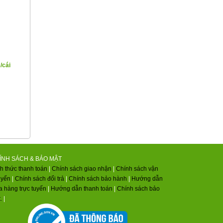
/cái
ÍNH SÁCH & BẢO MẬT
h thức thanh toán
|
Chính sách giao nhận
|
Chính sách vận
uyển
|
Chính sách đổi trả
|
Chính sách bảo hành
|
Hướng dẫn
 hàng trực tuyến
|
Hướng dẫn thanh toán
|
Chính sách bảo
.
|