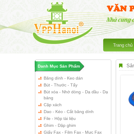
VĂN 
Nhà cung 
Trang chủ
Sản
Danh Mục Sản Phẩm
Băng dính - Keo dán
Bút - Thước - Tẩy
Bút xóa - Nhớ dòng - Dạ dầu - Dạ
bảng
Cặp xách
Dao - Kéo - Cắt băng dính
File - Hộp tài liệu
Ghim - Dập ghim
Giấy Fax - Film Fax - Mực Fax