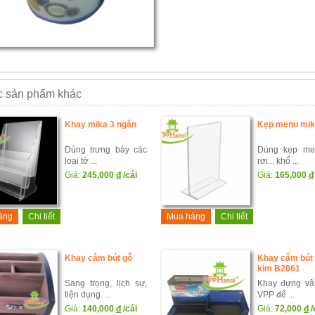
 sản phẩm khác
Khay mika 3 ngăn
Kẹp menu mik
Dùng trưng bày các
Dùng kẹp me
loại tờ ...
rơi... khổ ...
Giá:
245,000
đ
/cái
Giá:
165,000
đ
àng
Chi tiết
Mua hàng
Chi tiết
Khay cắm bút gỗ
Khay cắm bút
kim B2061
Sang trọng, lịch sự,
Khay đựng vậ
tiện dụng. ...
VPP để ...
Giá:
140,000
đ
/cái
Giá:
72,000
đ
/