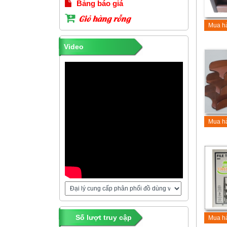
Bảng báo giá
Giỏ hàng rỗng
Mua h
Video
Mua h
Số lượt truy cập
Mua h