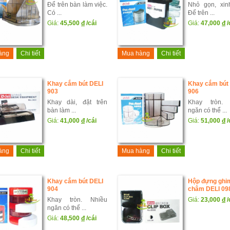
Để trên bàn làm việc.
Nhỏ gọn, xin
Có ...
Để trên ...
Giá:
45,500
đ
/cái
Giá:
47,000
đ
/
àng
Chi tiết
Mua hàng
Chi tiết
Khay cắm bút DELI
Khay cắm bút
903
906
Khay dài, đặt trên
Khay tròn. 
bàn làm ...
ngăn có thể ...
Giá:
41,000
đ
/cái
Giá:
51,000
đ
/
àng
Chi tiết
Mua hàng
Chi tiết
Khay cắm bút DELI
Hộp đựng ghi
904
châm DELI 09
Khay tròn. Nhiều
Giá:
23,000
đ
/
ngăn có thể ...
Giá:
48,500
đ
/cái