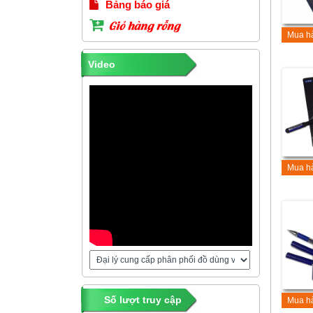
Bảng báo giá
Giỏ hàng rỗng
Mua h
Video
Mua h
Số lượt truy cập
Mua h