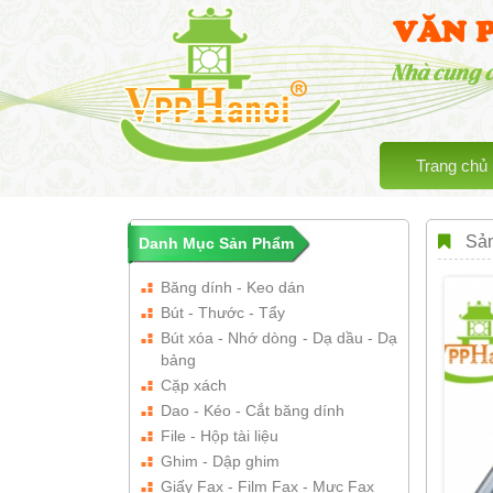
VĂN 
Nhà cung 
Trang chủ
Sản
Danh Mục Sản Phẩm
Băng dính - Keo dán
Bút - Thước - Tẩy
Bút xóa - Nhớ dòng - Dạ dầu - Dạ
bảng
Cặp xách
Dao - Kéo - Cắt băng dính
File - Hộp tài liệu
Ghim - Dập ghim
Giấy Fax - Film Fax - Mực Fax