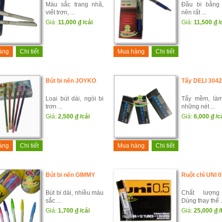
Màu sắc trang nhã,
Đầu bi bằng
viết trơn, ...
nên rất ...
Giá:
11,000
đ
/cái
Giá:
11,500
đ
/
àng
Chi tiết
Mua hàng
Chi tiết
Bút bi nến JOYKO
Tẩy DELI 3042
Loại bút dài, ngòi bi
Tẩy mềm, là
trơn ...
những nét ...
Giá:
2,500
đ
/cái
Giá:
6,000
đ
/c
àng
Chi tiết
Mua hàng
Chi tiết
Bút bi nến GIMMY
Ruột chì UNI 0
Bút bi dài, nhiều màu
Chất lượng
sắc ...
Dùng thay thế .
Giá:
1,700
đ
/cái
Giá:
25,000
đ
/