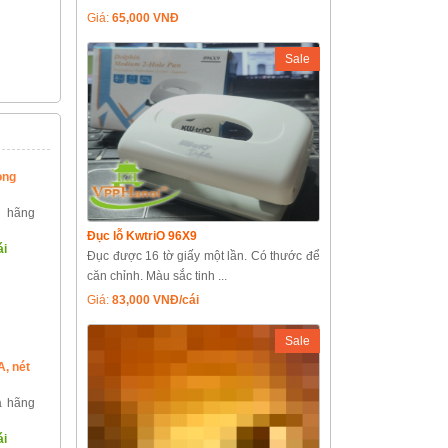
Giá:
65,000 VNĐ
Sale
ong
 hãng
Đục lỗ KwtriO 96X9
ái
Đục được 16 tờ giấy một lần. Có thước để
căn chỉnh. Màu sắc tinh ...
Giá:
83,000 VNĐ/cái
Sale
A, nét
a hãng
ái