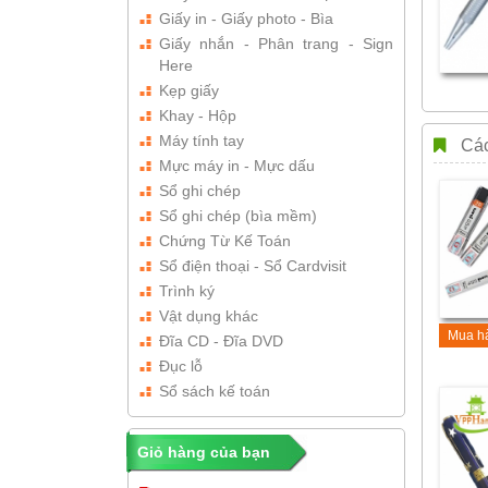
Giấy in - Giấy photo - Bìa
Giấy nhắn - Phân trang - Sign
Here
Kẹp giấy
Khay - Hộp
Máy tính tay
Các
Mực máy in - Mực dấu
Sổ ghi chép
Sổ ghi chép (bìa mềm)
Chứng Từ Kế Toán
Sổ điện thoại - Sổ Cardvisit
Trình ký
Vật dụng khác
Mua h
Đĩa CD - Đĩa DVD
Đục lỗ
Sổ sách kế toán
Giỏ hàng của bạn