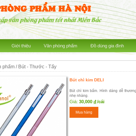
PHÒNG PHẨM HÀ NỘI
cấp văn phòng phẩm tốt nhất Miền Bắc
Giới thiệu
Văn phòng phẩm
Đồ dùng gia đình
 phẩm / Bút - Thước - Tẩy
Bút chì kim DELI
Bút chì kim bấm. Hình dáng dễ thươn
nhẹ nhàng.
Giá:
30,000
đ
/cái
Mua hàng