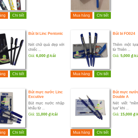
àng
Chi tiết
Mua hàng
Chi tiết
Bút bi Linc Pentonic
Bút bi FO024
Nét chữ quá đẹp với
Thêm một lự
chiếc ...
từ Thiên ...
Giá:
6,000
đ
/cái
Giá:
5,000
đ
/c
àng
Chi tiết
Mua hàng
Chi tiết
Bút mực nước Linc
Bút mực nướ
Excutive
Double A
Bút mực nước nhập
Nét viết "m
khẩu từ ...
lụa" khi ...
Giá:
11,000
đ
/cái
Giá:
15,000
đ
/
àng
Chi tiết
Mua hàng
Chi tiết