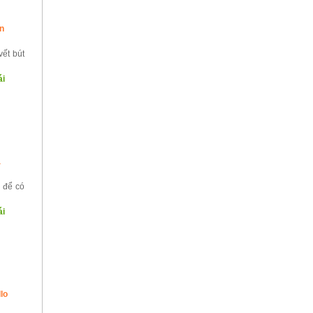
ên
ết bút
ái
a
 để có
ái
lo