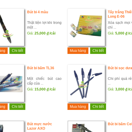
Bút bi 4 màu
Tẩy trắng Thi
Long E-06
Thật tiện lợi khi trong
Xóa sạch mọi v
một ...
chì ...
Giá:
25,000
đ
/cái
Giá:
5,000
đ
/c
àng
Chi tiết
Mua hàng
Chi tiết
Bút bi bấm TL36
Bút bi sọc dư
Một chiếc bút cao
Chi phí quá rẻ
cấp của ...
...
Giá:
15,000
đ
/cái
Giá:
3,000
đ
/c
àng
Chi tiết
Mua hàng
Chi tiết
Bút mực nước
Bút bi bấm Cel
Lazor AXO