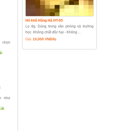
Hồ khô Hồng Hà HT-05
Lọ 8g. Dùng trong văn phòng và trường
học. Không chất độc hại - Không ...
Giá:
10,000 VNĐ/lọ
a chọn
ái
c
ềm như
cái