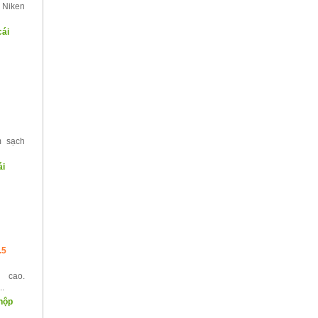
 Niken
cái
m sạch
ái
.5
 cao.
..
hộp