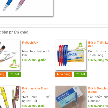
 sản phẩm khác
Ruột chì UNI
Bút bi Thiên L
023
Ruột thay cho bút chì
Bút bi của
kim ...
Thiên Long. ...
Giá:
20,000
đ
/hộp
Giá:
5,000
đ
/c
àng
Chi tiết
Mua hàng
Chi tiết
Bút máy Kim Thành
Bút bi Double 
20
0.7mm
"Nét chữ - Nết
Sản phẩm củ
người". Bút ...
Double A ...
Giá:
36,000
đ
/cái
Giá:
5,000
đ
/c