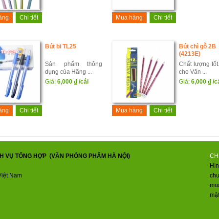
àng
Chi tiết
Mua hàng
Chi tiết
Bút bi TL25
Bút chì gỗ 2B
(4213E)
Sản phẩm thông
Chất lượng tốt
dụng của Hãng ...
cho Văn ...
Giá:
6,000
đ
/cái
Giá:
6,000
đ
/c
àng
Chi tiết
Mua hàng
Chi tiết
H VỤ TỔNG HỢP (VĂN PHÒNG PHẨM HÀ NỘI)
CH
Hìn
Việt Nam
ch
mua
mật