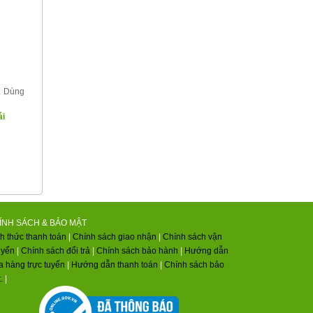
. Dùng
ái
ÍNH SÁCH & BẢO MẬT
h thức thanh toán
|
Chính sách giao nhận
|
Chính sách vận
uyển
|
Chính sách đổi trả
|
Chính sách bảo hành
|
Hướng dẫn
 hàng trực tuyến
|
Hướng dẫn thanh toán
|
Chính sách bảo
.
|