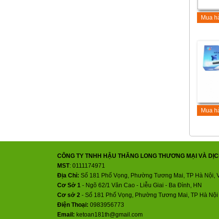
Mua h
Mua h
CÔNG TY TNHH HẬU THĂNG LONG THƯƠNG MẠI VÀ DỊC
MST
: 0111174971
Địa Chỉ:
Số 181 Phố Vọng, Phường Tương Mai, TP Hà Nội, 
Cơ Sở 1
- Ngõ 62/1 Văn Cao - Liễu Giai - Ba Đình, HN
Cơ sở 2
-
Số 181 Phố Vọng, Phường Tương Mai, TP Hà Nội
Điện Thoại:
0983956773
Email:
ketoan181th@gmail.com