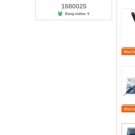
1680025
Đang online: 5
Mua h
Mua h