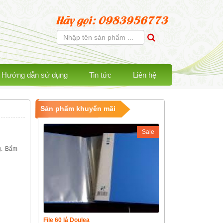
Hãy gọi: 0983956773
Hướng dẫn sử dụng
Tin tức
Liên hệ
Sản phẩm khuyến mãi
Sale
g. Bấm
File 60 lá Doulea