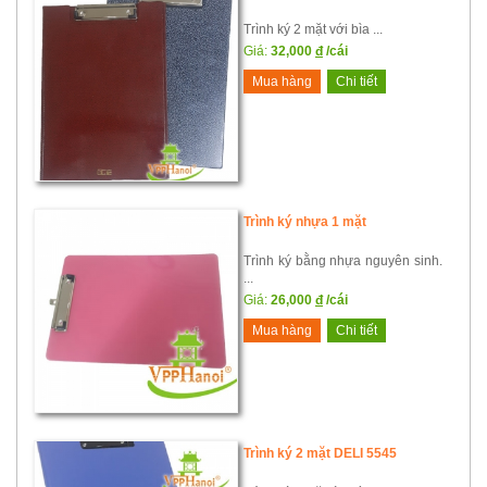
Trình ký 2 mặt với bìa ...
Giá:
32,000
đ
/cái
Mua hàng
Chi tiết
Trình ký nhựa 1 mặt
Trình ký bằng nhựa nguyên sinh.
...
Giá:
26,000
đ
/cái
Mua hàng
Chi tiết
Trình ký 2 mặt DELI 5545