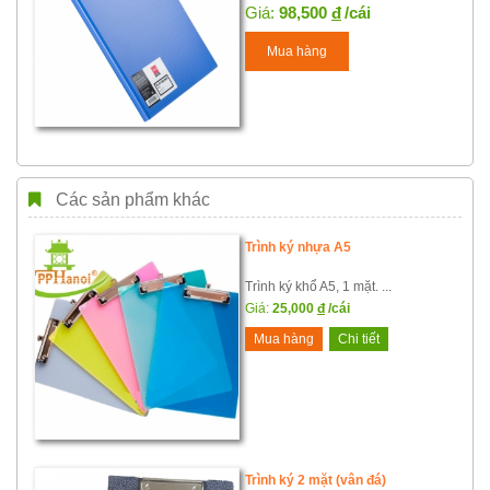
Giá:
98,500
đ
/cái
Mua hàng
Các sản phẩm khác
Trình ký nhựa A5
Trình ký khổ A5, 1 mặt. ...
Giá:
25,000
đ
/cái
Mua hàng
Chi tiết
Trình ký 2 mặt (vân đá)