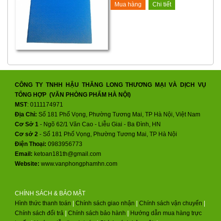
Mua hàng
Chi tiết
CÔNG TY TNHH HẬU THĂNG LONG THƯƠNG MẠI VÀ DỊCH VỤ
TỔNG HỢP (VĂN PHÒNG PHẨM HÀ NỘI)
MST
: 0111174971
Địa Chỉ:
Số 181 Phố Vọng, Phường Tương Mai, TP Hà Nội, Việt Nam
Cơ Sở 1
- Ngõ 62/1 Văn Cao - Liễu Giai - Ba Đình, HN
Cơ sở 2
-
Số 181 Phố Vọng, Phường Tương Mai, TP Hà Nội
Điện Thoại:
0983956773
Email:
ketoan181th@gmail.com
Website:
www.vanphongphamhn.com
CHÍNH SÁCH & BẢO MẬT
Hình thức thanh toán
|
Chính sách giao nhận
|
Chính sách vận chuyển
|
Chính sách đổi trả
|
Chính sách bảo hành
|
Hướng dẫn mua hàng trực