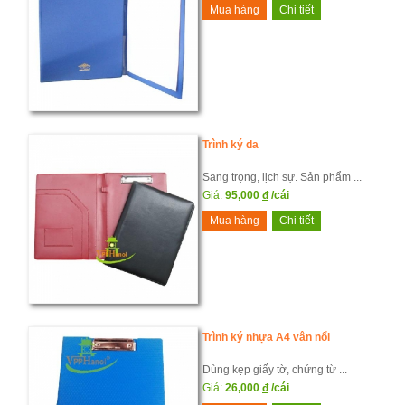
Mua hàng
Chi tiết
Trình ký da
Sang trọng, lịch sự. Sản phẩm ...
Giá:
95,000
đ
/cái
Mua hàng
Chi tiết
Trình ký nhựa A4 vân nổi
Dùng kẹp giấy tờ, chứng từ ...
Giá:
26,000
đ
/cái