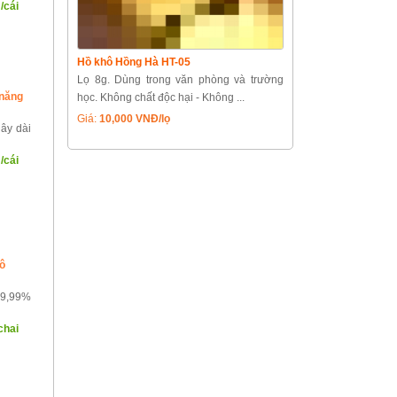
/cái
Hồ khô Hồng Hà HT-05
Lọ 8g. Dùng trong văn phòng và trường
 năng
học. Không chất độc hại - Không ...
Giá:
10,000 VNĐ/lọ
dây dài
/cái
hô
99,99%
chai