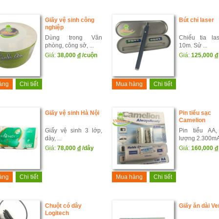
Giấy vệ sinh công
Bút chỉ laser
nghiệp
Dùng trong Văn
Chiếu tia la
phòng, công sở, ...
10m. Sử ...
Giá:
38,000
đ
/cuộn
Giá:
125,000
đ
àng
Chi tiết
Mua hàng
Chi tiết
Giấy vệ sinh Hà Nội
Pin tiểu sạc
Camelion
Giấy vệ sinh 3 lớp,
Pin tiểu AA
dày, ...
lượng 2.300mAh
Giá:
78,000
đ
/dây
Giá:
160,000
đ
àng
Chi tiết
Mua hàng
Chi tiết
Chuột có dây
Giấy ăn dài Ve
Logitech