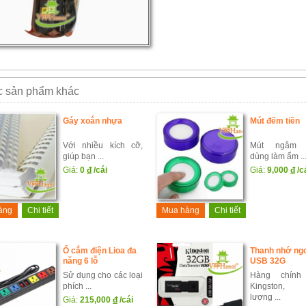
 sản phẩm khác
Gáy xoắn nhựa
Mút đếm tiền
Với nhiều kích cỡ,
Mút ngâm 
giúp bạn ...
dùng làm ẩm ..
Giá:
0
đ
/cái
Giá:
9,000
đ
/c
àng
Chi tiết
Mua hàng
Chi tiết
Ổ cắm điện Lioa đa
Thanh nhớ ng
năng 6 lỗ
USB 32G
Sử dụng cho các loại
Hàng chính
phích ...
Kingston,
lượng ...
Giá:
215,000
đ
/cái