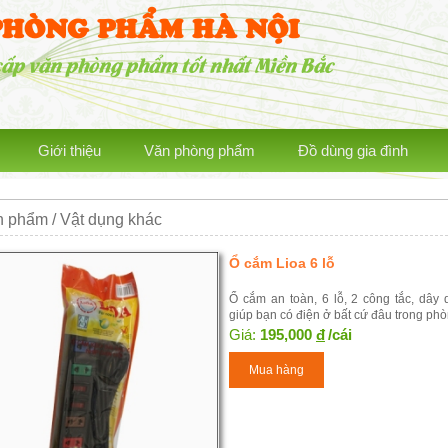
PHÒNG PHẨM HÀ NỘI
cấp văn phòng phẩm tốt nhất Miền Bắc
Giới thiệu
Văn phòng phẩm
Đồ dùng gia đình
 phẩm / Vật dụng khác
Ổ cắm Lioa 6 lỗ
Ổ cắm an toàn, 6 lỗ, 2 công tắc, dây 
giúp bạn có điện ở bất cứ đâu trong phò
Giá:
195,000
đ
/cái
Mua hàng