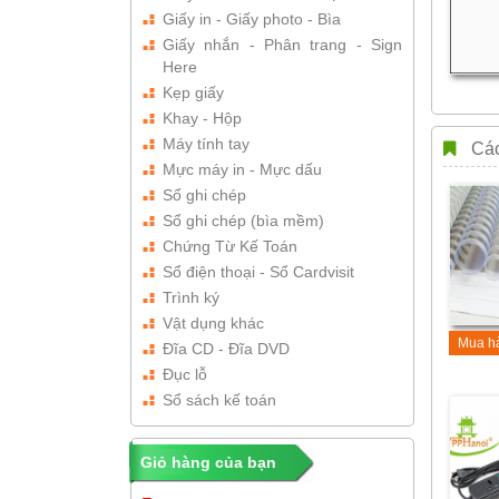
Giấy in - Giấy photo - Bìa
Giấy nhắn - Phân trang - Sign
Here
Kẹp giấy
Khay - Hộp
Máy tính tay
Các
Mực máy in - Mực dấu
Sổ ghi chép
Sổ ghi chép (bìa mềm)
Chứng Từ Kế Toán
Sổ điện thoại - Sổ Cardvisit
Trình ký
Vật dụng khác
Mua h
Đĩa CD - Đĩa DVD
Đục lỗ
Sổ sách kế toán
Giỏ hàng của bạn