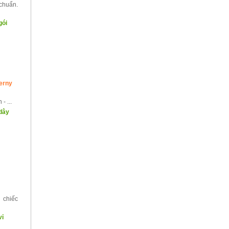
chuẩn.
gói
Verny
- ...
dây
 chiếc
vỉ