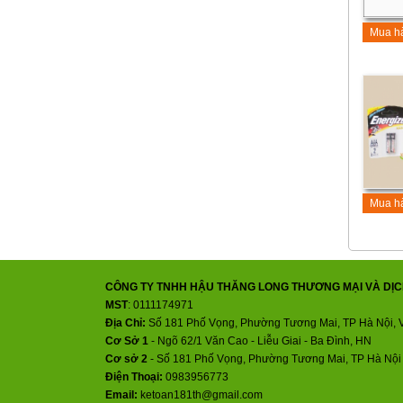
Mua h
Mua h
CÔNG TY TNHH HẬU THĂNG LONG THƯƠNG MẠI VÀ DỊC
MST
: 0111174971
Địa Chỉ:
Số 181 Phố Vọng, Phường Tương Mai, TP Hà Nội, 
Cơ Sở 1
- Ngõ 62/1 Văn Cao - Liễu Giai - Ba Đình, HN
Cơ sở 2
-
Số 181 Phố Vọng, Phường Tương Mai, TP Hà Nội
Điện Thoại:
0983956773
Email:
ketoan181th@gmail.com