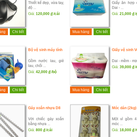
Thiết kế đẹp, vừa tay,
Giấy ăn hợp 
độ ...
Dai - ...
Giá:
120,000
đ
/cái
Giá:
21,000
đ
/
àng
Chi tiết
Mua hàng
Chi tiết
Bộ vệ sinh máy tính
Giấy vệ sinh 
Gồm nước lau, giẻ
Dai - mềm - mịn 
lau, chổi ...
Giá:
39,000
đ
/
Giá:
42,000
đ
/bộ
àng
Chi tiết
Mua hàng
Chi tiết
Gáy xoắn nhựa D8
Móc dán (2kg)
Với chiếc gáy xoắn
Một vỉ gồm 4
bằng nhựa ...
móc ...
Giá:
800
đ
/cái
Giá:
18,000
đ
/