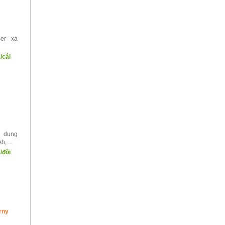
ser xa
/cái
, dung
, ...
/đôi
rny