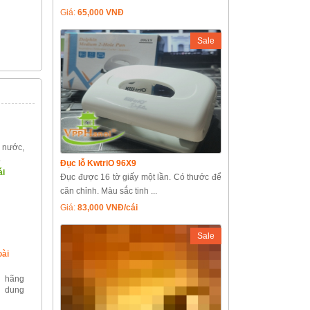
Giá:
65,000 VNĐ
Sale
nước,
.
Đục lỗ KwtriO 96X9
ái
Đục được 16 tờ giấy một lần. Có thước để
căn chỉnh. Màu sắc tinh ...
Giá:
83,000 VNĐ/cái
Sale
oài
 hãng
 dung