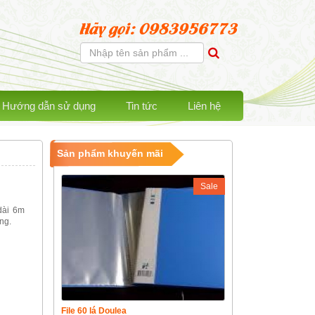
Hãy gọi: 0983956773
Hướng dẫn sử dụng
Tin tức
Liên hệ
Sản phẩm khuyến mãi
Sale
dài 6m
ng.
File 60 lá Doulea