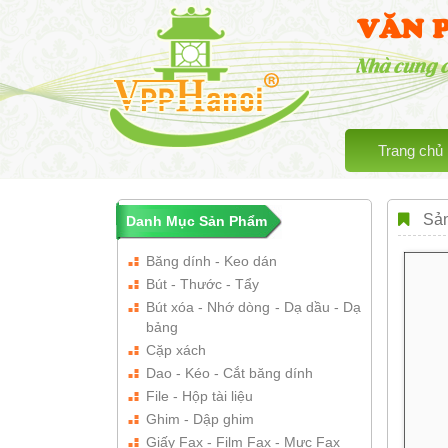
VĂN 
Nhà cung 
Trang chủ
Sản
Danh Mục Sản Phẩm
Băng dính - Keo dán
Bút - Thước - Tẩy
Bút xóa - Nhớ dòng - Dạ dầu - Dạ
bảng
Cặp xách
Dao - Kéo - Cắt băng dính
File - Hộp tài liệu
Ghim - Dập ghim
Giấy Fax - Film Fax - Mực Fax