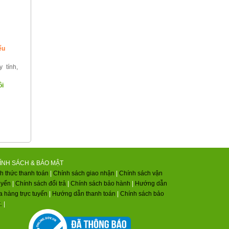
ểu
 tính,
ôi
ÍNH SÁCH & BẢO MẬT
h thức thanh toán
|
Chính sách giao nhận
|
Chính sách vận
uyển
|
Chính sách đổi trả
|
Chính sách bảo hành
|
Hướng dẫn
 hàng trực tuyến
|
Hướng dẫn thanh toán
|
Chính sách bảo
.
|