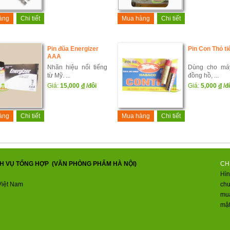
àng
Chi tiết
Mua hàng
Chi tiết
Pin đũa Energizer
Pin Con Thỏ ti
AAA
Nhãn hiệu nổi tiếng
Dùng cho máy
từ Mỹ. ...
đồng hồ, ...
Giá:
15,000
đ
/đôi
Giá:
5,000
đ
/đ
àng
Chi tiết
Mua hàng
Chi tiết
H VỤ TỔNG HỢP (VĂN PHÒNG PHẨM HÀ NỘI)
CH
Hìn
Việt Nam
ch
mua
mật