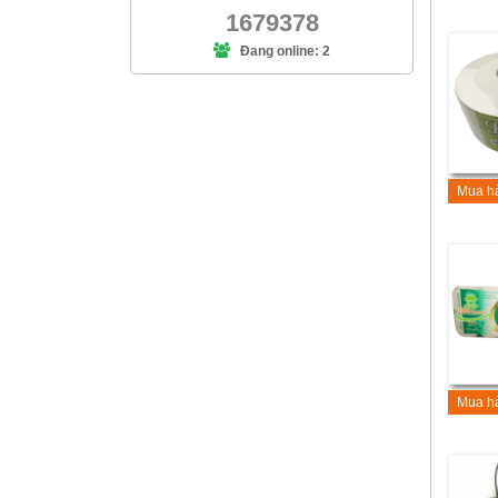
1679378
Đang online: 2
Mua h
Mua h