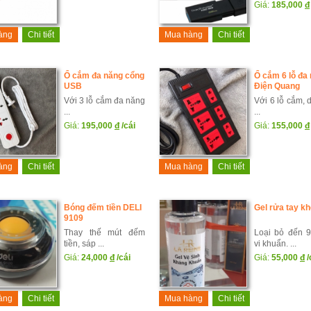
Giá:
185,000
đ
àng
Chi tiết
Mua hàng
Chi tiết
Ổ cắm đa năng cổng
Ổ cắm 6 lỗ đa
USB
Điện Quang
Với 3 lỗ cắm đa năng
Với 6 lỗ cắm, 
...
...
Giá:
195,000
đ
/cái
Giá:
155,000
đ
àng
Chi tiết
Mua hàng
Chi tiết
Bóng đếm tiền DELI
Gel rửa tay k
9109
Thay thế mút đếm
Loại bỏ đến 
tiền, sáp ...
vi khuẩn. ...
Giá:
24,000
đ
/cái
Giá:
55,000
đ
/
àng
Chi tiết
Mua hàng
Chi tiết