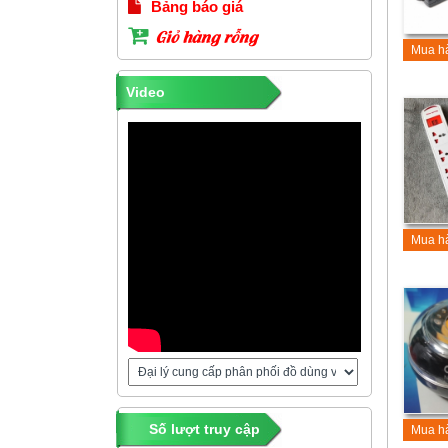
Bảng báo giá
Giỏ hàng rỗng
Mua h
Video
Mua h
Số lượt truy cập
Mua h