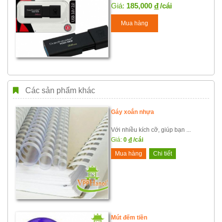
Giá:
185,000
đ
/cái
Mua hàng
Các sản phẩm khác
Gáy xoắn nhựa
Với nhiều kích cỡ, giúp bạn ...
Giá:
0
đ
/cái
Mua hàng
Chi tiết
Mút đếm tiền