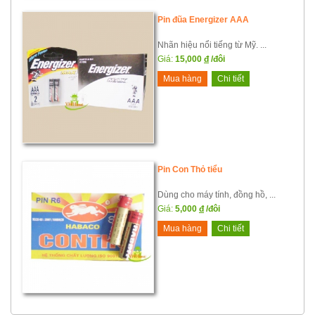
Pin đũa Energizer AAA
Nhãn hiệu nổi tiếng từ Mỹ. ...
Giá:
15,000
đ
/đôi
Mua hàng
Chi tiết
Pin Con Thỏ tiểu
Dùng cho máy tính, đồng hồ, ...
Giá:
5,000
đ
/đôi
Mua hàng
Chi tiết