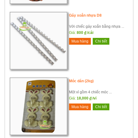
Gáy xoắn nhựa D8
Với chiếc gáy xoắn bằng nhựa ...
Giá:
800
đ
/cái
Mua hàng
Chi tiết
Móc dán (2kg)
Một vỉ gồm 4 chiếc móc ...
Giá:
18,000
đ
/vỉ
Mua hàng
Chi tiết