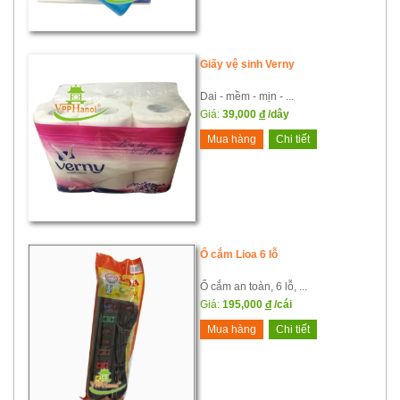
Giấy vệ sinh Verny
Dai - mềm - mịn - ...
Giá:
39,000
đ
/dây
Mua hàng
Chi tiết
Ổ cắm Lioa 6 lỗ
Ổ cắm an toàn, 6 lỗ, ...
Giá:
195,000
đ
/cái
Mua hàng
Chi tiết