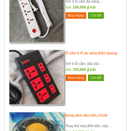
Với 3 lỗ cắm đa năng ...
Giá:
195,000
đ
/cái
Mua hàng
Chi tiết
Ổ cắm 6 lỗ đa năng Điện Quang
Với 6 lỗ cắm, dây dài ...
Giá:
155,000
đ
/cái
Mua hàng
Chi tiết
Bóng đếm tiền DELI 9109
Thay thế mút đếm tiền, sáp ...