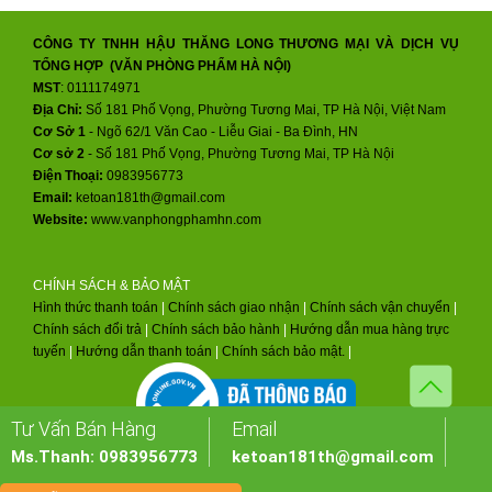
CÔNG TY TNHH HẬU THĂNG LONG THƯƠNG MẠI VÀ DỊCH VỤ
TỔNG HỢP (VĂN PHÒNG PHẨM HÀ NỘI)
MST
: 0111174971
Địa Chỉ:
Số 181 Phố Vọng, Phường Tương Mai, TP Hà Nội, Việt Nam
Cơ Sở 1
- Ngõ 62/1 Văn Cao - Liễu Giai - Ba Đình, HN
Cơ sở 2
-
Số 181 Phố Vọng, Phường Tương Mai, TP Hà Nội
Điện Thoại:
0983956773
Email:
ketoan181th@gmail.com
Website:
www.vanphongphamhn.com
CHÍNH SÁCH & BẢO MẬT
Hình thức thanh toán
|
Chính sách giao nhận
|
Chính sách vận chuyển
|
Chính sách đổi trả
|
Chính sách bảo hành
|
Hướng dẫn mua hàng trực
tuyến
|
Hướng dẫn thanh toán
|
Chính sách bảo mật.
|
Tư Vấn Bán Hàng
Email
Ms.Thanh: 0983956773
ketoan181th@gmail.com
THIẾT KẾ WEBSITE:
VIETSTAR MEDIA