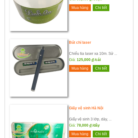
Mua hàng
Chi tiết
Bút chỉ laser
Chiếu tia laser xa 10m. Sử ...
Giá:
125,000
đ
/cái
Mua hàng
Chi tiết
Giấy vệ sinh Hà Nội
Giấy vệ sinh 3 lớp, dày, ...
Giá:
78,000
đ
/dây
Mua hàng
Chi tiết