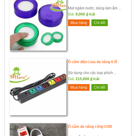
Mút ngâm nước, dùng làm ẩm ...
Giá:
9,000
đ
/cái
Mua hàng
Chi tiết
Ổ cắm điện Lioa đa năng 6 lỗ
Sử dụng cho các loại phích ...
Giá:
215,000
đ
/cái
Mua hàng
Chi tiết
Ổ cắm đa năng cổng USB