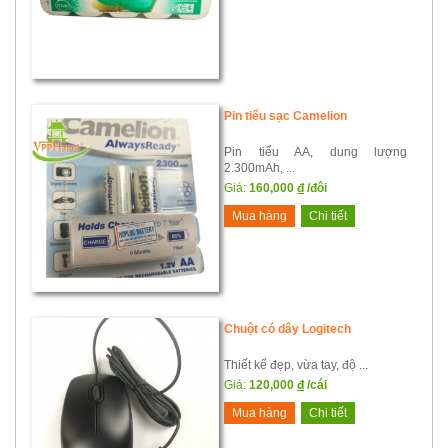
Pin tiểu sạc Camelion
Pin tiểu AA, dung lượng
2.300mAh, ...
Giá:
160,000
đ
/đôi
Mua hàng
Chi tiết
Chuột có dây Logitech
Thiết kế đẹp, vừa tay, độ ...
Giá:
120,000
đ
/cái
Mua hàng
Chi tiết