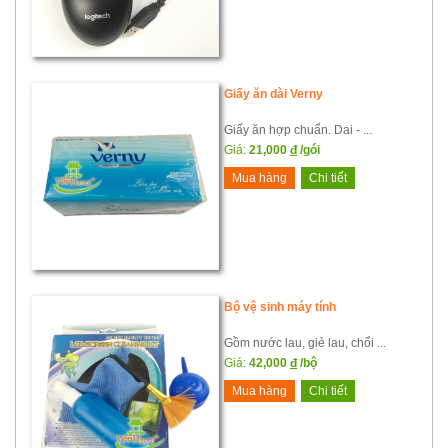
Giấy ăn dài Verny
Giấy ăn hợp chuẩn. Dai - ...
Giá:
21,000
đ
/gói
Mua hàng
Chi tiết
Bộ vệ sinh máy tính
Gồm nước lau, giẻ lau, chổi ...
Giá:
42,000
đ
/bộ
Mua hàng
Chi tiết