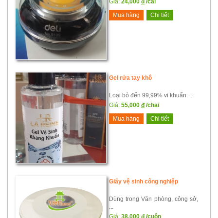
Giá:
24,000
đ
/cái
Mua hàng
Chi tiết
Gel rửa tay khô
Loại bỏ đến 99,99% vi khuẩn. ...
Giá:
55,000
đ
/chai
Mua hàng
Chi tiết
Giấy vệ sinh công nghiệp
Dùng trong Văn phòng, công sở,
...
Giá:
38,000
đ
/cuộn