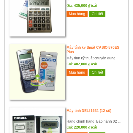
Giá:
435,000
đ
/cái
Mua hàng
Chi tiết
Máy tính kỹ thuật CASIO 570ES
Plus
Máy tính kỹ thuật chuyên dụng.
Giá:
482,000
đ
/cái
Mua hàng
Chi tiết
Máy tính DELI 1631 (12 số)
Hàng chính hãng. Bảo hành 02 ...
Giá:
220,000
đ
/cái