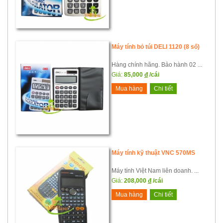
Máy tính bỏ túi DELI 1120 (8 số)
Hàng chính hãng. Bảo hành 02 ...
Giá:
85,000
đ
/cái
Mua hàng
Chi tiết
Máy tính kỹ thuật VNC 570MS
Máy tính Việt Nam liên doanh. ...
Giá:
208,000
đ
/cái
Mua hàng
Chi tiết