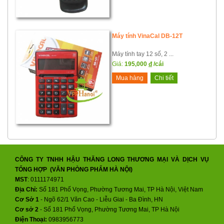
Máy tính VinaCal DB-12T
Máy tính tay 12 số, 2 ...
Giá:
195,000
đ
/cái
Mua hàng
Chi tiết
CÔNG TY TNHH HẬU THĂNG LONG THƯƠNG MẠI VÀ DỊCH VỤ
TỔNG HỢP (VĂN PHÒNG PHẨM HÀ NỘI)
MST
: 0111174971
Địa Chỉ:
Số 181 Phố Vọng, Phường Tương Mai, TP Hà Nội, Việt Nam
Cơ Sở 1
- Ngõ 62/1 Văn Cao - Liễu Giai - Ba Đình, HN
Cơ sở 2
-
Số 181 Phố Vọng, Phường Tương Mai, TP Hà Nội
Điện Thoại:
0983956773