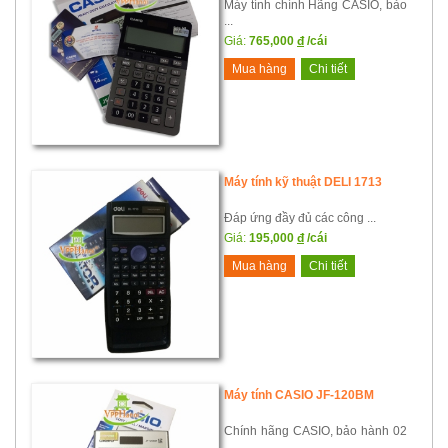
Máy tính chính Hãng CASIO, bảo
...
Giá:
765,000
đ
/cái
Mua hàng
Chi tiết
Máy tính kỹ thuật DELI 1713
Đáp ứng đầy đủ các công ...
Giá:
195,000
đ
/cái
Mua hàng
Chi tiết
Máy tính CASIO JF-120BM
Chính hãng CASIO, bảo hành 02
...