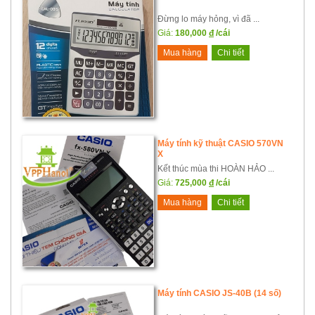
Đừng lo máy hỏng, vì đã ...
Giá:
180,000
đ
/cái
Mua hàng
Chi tiết
Máy tính kỹ thuật CASIO 570VN
X
Kết thúc mùa thi HOÀN HẢO ...
Giá:
725,000
đ
/cái
Mua hàng
Chi tiết
Máy tính CASIO JS-40B (14 số)