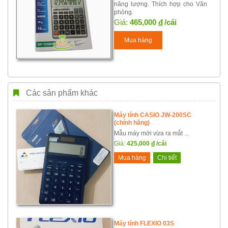
năng lượng. Thích hợp cho Văn
phòng.
Giá:
465,000
đ
/cái
Mua hàng
Các sản phẩm khác
Máy tính CASIO JW-200SC
(chính hãng)
Mẫu máy mới vừa ra mắt ...
Giá:
425,000
đ
/cái
Mua hàng
Chi tiết
Máy tính FLEXIO 03S