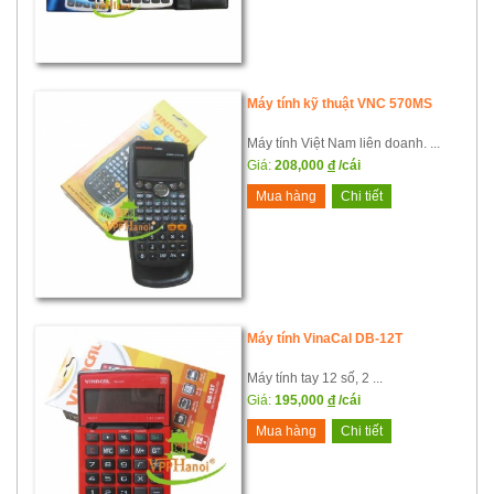
Máy tính kỹ thuật VNC 570MS
Máy tính Việt Nam liên doanh. ...
Giá:
208,000
đ
/cái
Mua hàng
Chi tiết
Máy tính VinaCal DB-12T
Máy tính tay 12 số, 2 ...
Giá:
195,000
đ
/cái
Mua hàng
Chi tiết