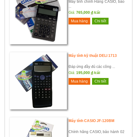
Máy tính chính Hãng CASIO, bảo
...
Giá:
765,000
đ
/cái
Mua hàng
Chi tiết
Máy tính kỹ thuật DELI 1713
Đáp ứng đầy đủ các công ...
Giá:
195,000
đ
/cái
Mua hàng
Chi tiết
Máy tính CASIO JF-120BM
Chính hãng CASIO, bảo hành 02
...