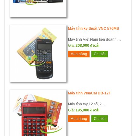
Máy tính kỹ thuật VNC 570MS
Máy tính Việt Nam liên doanh. ...
Giá:
208,000
đ
/cái
Mua hàng
Chi tiết
Máy tính VinaCal DB-12T
Máy tính tay 12 số, 2 ...
Giá:
195,000
đ
/cái
Mua hàng
Chi tiết