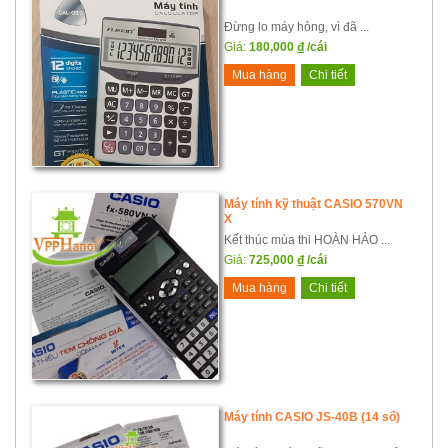
Đừng lo máy hỏng, vì đã ...
Giá:
180,000
đ
/cái
Mua hàng
Chi tiết
Máy tính kỹ thuật CASIO 570VN
X
Kết thúc mùa thi HOÀN HẢO ...
Giá:
725,000
đ
/cái
Mua hàng
Chi tiết
Máy tính CASIO JS-40B (14 số)