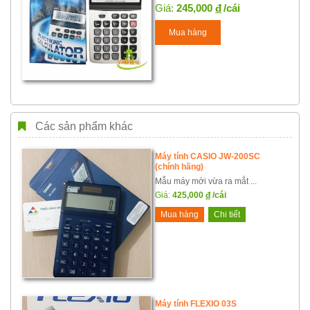
Giá:
245,000
đ
/cái
Mua hàng
Các sản phẩm khác
Máy tính CASIO JW-200SC
(chính hãng)
Mẫu máy mới vừa ra mắt ...
Giá:
425,000
đ
/cái
Mua hàng
Chi tiết
Máy tính FLEXIO 03S