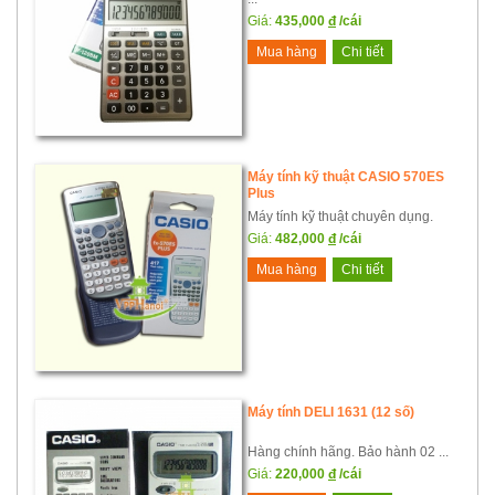
Giá:
435,000
đ
/cái
Mua hàng
Chi tiết
Máy tính kỹ thuật CASIO 570ES
Plus
Máy tính kỹ thuật chuyên dụng.
Giá:
482,000
đ
/cái
Mua hàng
Chi tiết
Máy tính DELI 1631 (12 số)
Hàng chính hãng. Bảo hành 02 ...
Giá:
220,000
đ
/cái