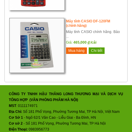
Máy tính CASIO DF-120FM
(chính hãng)
Máy tính CASIO chính hãng. Bảo
...
Giá:
465,000
đ
/cái
Mua hàng
Chi tiết
CÔNG TY TNHH HẬU THĂNG LONG THƯƠNG MẠI VÀ DỊCH VỤ
TỔNG HỢP (VĂN PHÒNG PHẨM HÀ NỘI)
MST
: 0111174971
Địa Chỉ:
Số 181 Phố Vọng, Phường Tương Mai, TP Hà Nội, Việt Nam
Cơ Sở 1
- Ngõ 62/1 Văn Cao - Liễu Giai - Ba Đình, HN
Cơ sở 2
-
Số 181 Phố Vọng, Phường Tương Mai, TP Hà Nội
Điện Thoại:
0983956773