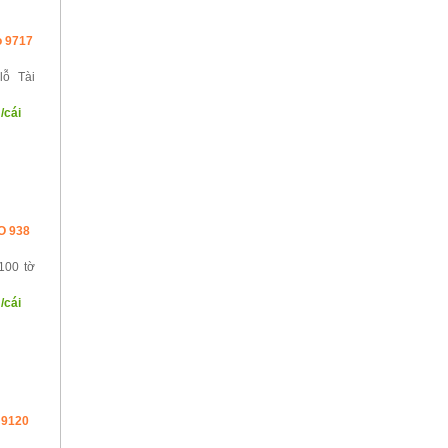
o 9717
lỗ Tài
/cái
iO 938
100 tờ
/cái
 9120