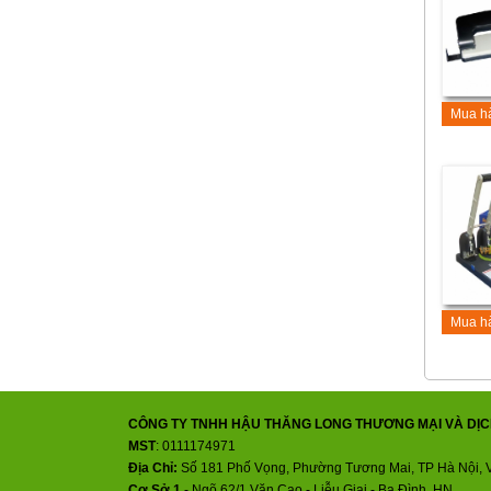
Mua h
Mua h
CÔNG TY TNHH HẬU THĂNG LONG THƯƠNG MẠI VÀ DỊC
MST
: 0111174971
Địa Chỉ:
Số 181 Phố Vọng, Phường Tương Mai, TP Hà Nội, 
Cơ Sở 1
- Ngõ 62/1 Văn Cao - Liễu Giai - Ba Đình, HN