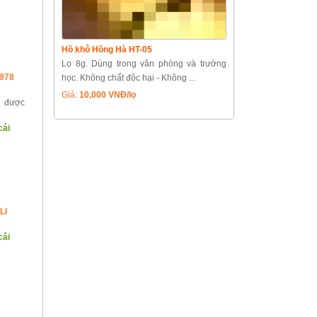
Hồ khô Hồng Hà HT-05
Lọ 8g. Dùng trong văn phòng và trường
 978
học. Không chất độc hại - Không ...
Giá:
10,000 VNĐ/lọ
c được
cái
LI
cái