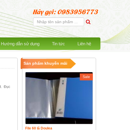
Hãy gọi: 0983956773
Hướng dẫn sử dụng
Tin tức
Liên hệ
Sản phẩm khuyến mãi
Sale
t. Đục
File 60 lá Doulea