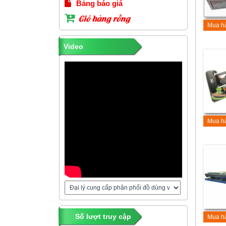
Bảng báo giá
Giỏ hàng rỗng
Mua h
Video
Mua h
Số lượt truy cập
Mua h