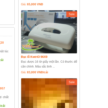
Giá:
65,000 VNĐ
Sale
(20
ột lúc
Đục lỗ KwtriO 96X9
cái
Đục được 16 tờ giấy một lần. Có thước để
căn chỉnh. Màu sắc tinh ...
Giá:
83,000 VNĐ/cái
Sale
 957
d chất
/cái