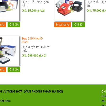
Đục 2 lỗ. Nhỏ gọn,
Đục 2 lỗ. Đụ
dễ ...
tới ...
Giá:
35,000
đ
/cái
Giá:
75,000
đ
/
àng
Chi tiết
Mua hàng
Chi tiết
Đục 2 lỗ KwtriO
9520
Đục được tới 150 tờ
giấy ...
Giá:
998,000
đ
/cái
àng
Chi tiết
H VỤ TỔNG HỢP (VĂN PHÒNG PHẨM HÀ NỘI)
CH
Hìn
Việt Nam
ch
mua