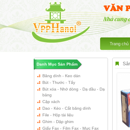
VĂN 
Nhà cung 
Trang chủ
Sản
Danh Mục Sản Phẩm
Băng dính - Keo dán
Bút - Thước - Tẩy
Bút xóa - Nhớ dòng - Dạ dầu - Dạ
bảng
Cặp xách
Dao - Kéo - Cắt băng dính
File - Hộp tài liệu
Ghim - Dập ghim
Giấy Fax - Film Fax - Mực Fax