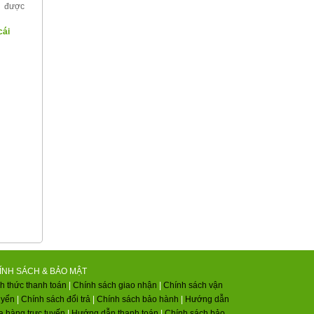
c được
cái
ÍNH SÁCH & BẢO MẬT
h thức thanh toán
|
Chính sách giao nhận
|
Chính sách vận
uyển
|
Chính sách đổi trả
|
Chính sách bảo hành
|
Hướng dẫn
 hàng trực tuyến
|
Hướng dẫn thanh toán
|
Chính sách bảo