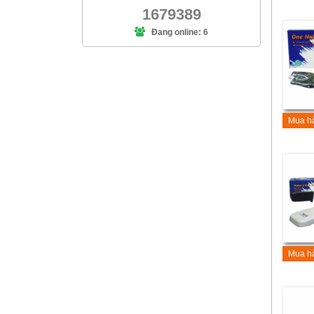
1679389
Đang online: 6
Mua h
Mua h