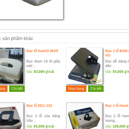
 sản phẩm khác
Đục lỗ KwtriO 96X9
Đục 2 lỗ 8008 
tờ)
Đục được 16 tờ giấy
Đục dễ dàng m
một ...
đến ...
Giá:
83,000
đ
/cái
Giá:
55,000
đ
/
àng
Chi tiết
Mua hàng
Chi tiết
Đục lỗ DELI 102
Đục 2 lỗ Hand
Đục 2 lỗ của hãng
Đục 2 lỗ Han
Văn ...
lượng ...
Giá:
65,000
đ
/cái
Giá:
108,000
đ