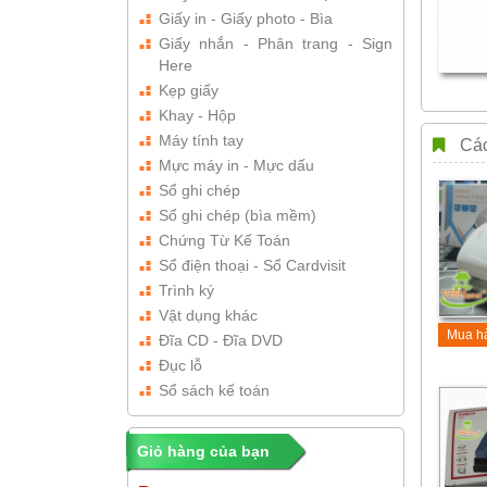
Giấy in - Giấy photo - Bìa
Giấy nhắn - Phân trang - Sign
Here
Kẹp giấy
Khay - Hộp
Máy tính tay
Các
Mực máy in - Mực dấu
Sổ ghi chép
Sổ ghi chép (bìa mềm)
Chứng Từ Kế Toán
Sổ điện thoại - Sổ Cardvisit
Trình ký
Vật dụng khác
Mua h
Đĩa CD - Đĩa DVD
Đục lỗ
Sổ sách kế toán
Giỏ hàng của bạn