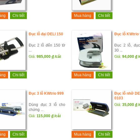
àng
Chi tiết
Mua hàng
Chi tiết
Đục lỗ đại DELI 150
Đục lỗ KWtrio
Đục 2 lỗ đến 150 tờ
Đục 2 lỗ, đụ
...
30 ...
Giá:
985,000
đ
/cái
Giá:
94,000
đ
/
àng
Chi tiết
Mua hàng
Chi tiết
Đục 3 lỗ KWtrio 999
Đục lỗ nhỡ DE
0103
Dùng đục 3 lỗ cho
Giá:
35,000
đ
/
chứng ...
Giá:
115,000
đ
/cái
àng
Chi tiết
Mua hàng
Chi tiết