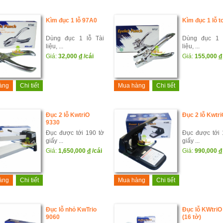
Kìm đục 1 lỗ 97A0
Kìm đục 1 lỗ t
Dùng đục 1 lỗ Tài
Dùng đục 1 
liệu, ...
liệu, ...
Giá:
32,000
đ
/cái
Giá:
155,000
đ
àng
Chi tiết
Mua hàng
Chi tiết
Đục 2 lỗ KwtriO
Đục 2 lỗ Kwtr
9330
Đục được tới 190 tờ
Đục được tới 
giấy ...
giấy ...
Giá:
1,650,000
đ
/cái
Giá:
990,000
đ
àng
Chi tiết
Mua hàng
Chi tiết
Đục lỗ nhỏ KwTrio
Đục lỗ KWtriO
9060
(16 tờ)