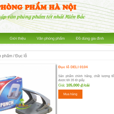
PHÒNG PHẨM HÀ NỘI
cấp văn phòng phẩm tốt nhất Miền Bắc
Giới thiệu
Văn phòng phẩm
Đồ dùng gia đình
 phẩm / Đục lỗ
Đục lỗ DELI 0104
Sản phẩm chính hãng, chất lượng tố
được tới 35 tờ giấy.
Giá:
105,000
đ
/cái
Mua hàng