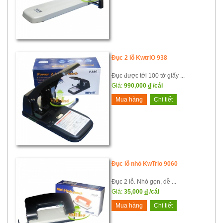
Đục 2 lỗ KwtriO 938
Đục được tới 100 tờ giấy ...
Giá:
990,000
đ
/cái
Mua hàng
Chi tiết
Đục lỗ nhỏ KwTrio 9060
Đục 2 lỗ. Nhỏ gọn, dễ ...
Giá:
35,000
đ
/cái
Mua hàng
Chi tiết