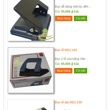
Đục dễ dàng một lúc đến ...
Giá:
55,000
đ
/cái
Mua hàng
Chi tiết
Đục lỗ DELI 102
Đục 2 lỗ của hãng Văn ...
Giá:
65,000
đ
/cái
Mua hàng
Chi tiết
Đục lỗ đại DELI 150