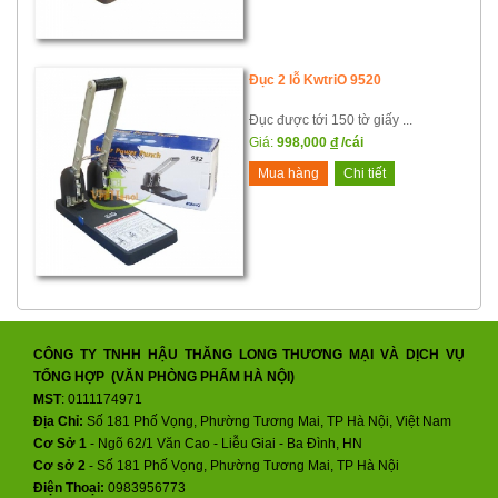
Đục 2 lỗ KwtriO 9520
Đục được tới 150 tờ giấy ...
Giá:
998,000
đ
/cái
Mua hàng
Chi tiết
CÔNG TY TNHH HẬU THĂNG LONG THƯƠNG MẠI VÀ DỊCH VỤ
TỔNG HỢP (VĂN PHÒNG PHẨM HÀ NỘI)
MST
: 0111174971
Địa Chỉ:
Số 181 Phố Vọng, Phường Tương Mai, TP Hà Nội, Việt Nam
Cơ Sở 1
- Ngõ 62/1 Văn Cao - Liễu Giai - Ba Đình, HN
Cơ sở 2
-
Số 181 Phố Vọng, Phường Tương Mai, TP Hà Nội
Điện Thoại:
0983956773