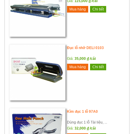
Giá:
115,000
đ
/cái
Mua hàng
Chi tiết
Đục lỗ nhỡ DELI 0103
Giá:
35,000
đ
/cái
Mua hàng
Chi tiết
Kìm đục 1 lỗ 97A0
Dùng đục 1 lỗ Tài liệu, ...
Giá:
32,000
đ
/cái