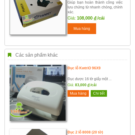
Giúp bạn hoàn thành công việc
lưu chứng từ nhanh chóng, chính
xác.
Giá:
108,000
đ
/cái
Mua hàng
Các sản phẩm khác
Đục lỗ KwtriO 96X9
Đục được 16 tờ giấy một ...
Giá:
83,000
đ
/cái
Mua hàng
Chi tiết
Đục 2 lỗ 8008 (20 tờ)