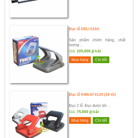
Đục lỗ DELI 0104
Sản phẩm chính hãng, chất
lượng ...
Giá:
105,000
đ
/cái
Mua hàng
Chi tiết
Đục lỗ KWtriO 9120 (16 tờ)
Đục 2 lỗ. Đục được tới ...
Giá:
75,000
đ
/cái
Mua hàng
Chi tiết