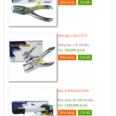
Mua hàng
Chi tiết
Kìm đục 1 lỗ to 9717
Dùng đục 1 lỗ Tài liệu, ...
Giá:
155,000
đ
/cái
Mua hàng
Chi tiết
Đục 2 lỗ KwtriO 9330
Đục được tới 190 tờ giấy ...
Giá:
1,650,000
đ
/cái
Mua hàng
Chi tiết