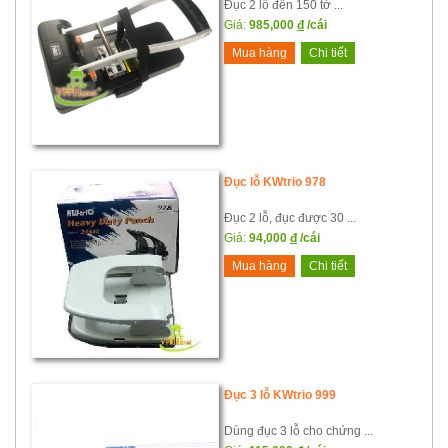
Đục 2 lỗ đến 150 tờ ...
Giá:
985,000
đ
/cái
Mua hàng
Chi tiết
Đục lỗ KWtrio 978
Đục 2 lỗ, đục được 30 ...
Giá:
94,000
đ
/cái
Mua hàng
Chi tiết
Đục 3 lỗ KWtrio 999
Dùng đục 3 lỗ cho chứng ...