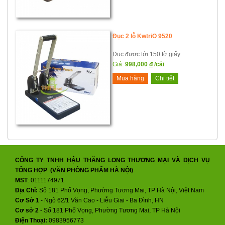
Đục 2 lỗ KwtriO 9520
Đục được tới 150 tờ giấy ...
Giá:
998,000
đ
/cái
Mua hàng
Chi tiết
CÔNG TY TNHH HẬU THĂNG LONG THƯƠNG MẠI VÀ DỊCH VỤ
TỔNG HỢP (VĂN PHÒNG PHẨM HÀ NỘI)
MST
: 0111174971
Địa Chỉ:
Số 181 Phố Vọng, Phường Tương Mai, TP Hà Nội, Việt Nam
Cơ Sở 1
- Ngõ 62/1 Văn Cao - Liễu Giai - Ba Đình, HN
Cơ sở 2
-
Số 181 Phố Vọng, Phường Tương Mai, TP Hà Nội
Điện Thoại:
0983956773