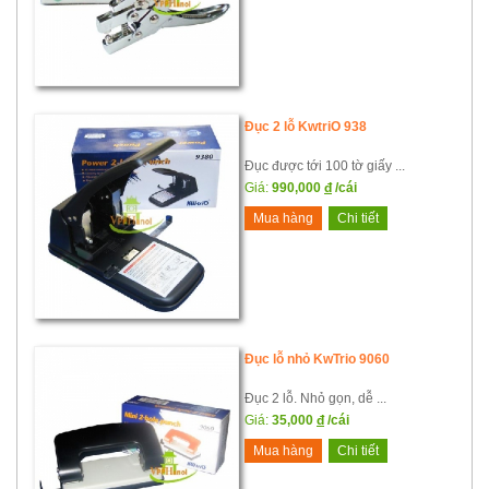
Đục 2 lỗ KwtriO 938
Đục được tới 100 tờ giấy ...
Giá:
990,000
đ
/cái
Mua hàng
Chi tiết
Đục lỗ nhỏ KwTrio 9060
Đục 2 lỗ. Nhỏ gọn, dễ ...
Giá:
35,000
đ
/cái
Mua hàng
Chi tiết