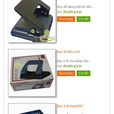
Đục dễ dàng một lúc đến ...
Giá:
55,000
đ
/cái
Mua hàng
Chi tiết
Đục lỗ DELI 102
Đục 2 lỗ của hãng Văn ...
Giá:
65,000
đ
/cái
Mua hàng
Chi tiết
Đục 2 lỗ Hand 957