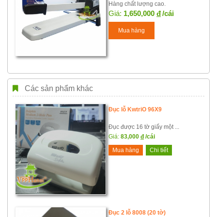
Hàng chất lượng cao.
Giá:
1,650,000
đ
/cái
Mua hàng
Các sản phẩm khác
Đục lỗ KwtriO 96X9
Đục được 16 tờ giấy một ...
Giá:
83,000
đ
/cái
Mua hàng
Chi tiết
Đục 2 lỗ 8008 (20 tờ)