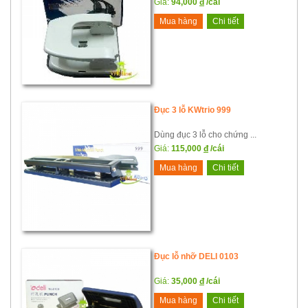
Giá:
94,000
đ
/cái
Mua hàng
Chi tiết
Đục 3 lỗ KWtrio 999
Dùng đục 3 lỗ cho chứng ...
Giá:
115,000
đ
/cái
Mua hàng
Chi tiết
Đục lỗ nhỡ DELI 0103
Giá:
35,000
đ
/cái
Mua hàng
Chi tiết