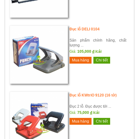
Đục lỗ DELI 0104
Sản phẩm chính hãng, chất
lượng ...
Giá:
105,000
đ
/cái
Mua hàng
Chi tiết
Đục lỗ KWtriO 9120 (16 tờ)
Đục 2 lỗ. Đục được tới ...
Giá:
75,000
đ
/cái
Mua hàng
Chi tiết