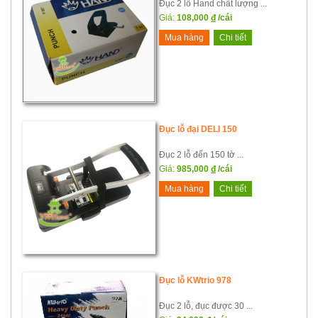
Đục 2 lỗ Hand chất lượng ...
Giá:
108,000
đ
/cái
Mua hàng
Chi tiết
Đục lỗ đại DELI 150
Đục 2 lỗ đến 150 tờ ...
Giá:
985,000
đ
/cái
Mua hàng
Chi tiết
Đục lỗ KWtrio 978
Đục 2 lỗ, đục được 30 ...