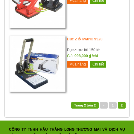
Mua hàng
Chi tiết
Đục 2 lỗ KwtriO 9520
Đục được tới 150 tờ ...
Giá:
998,000
đ
/cái
Mua hàng
Chi tiết
Trang
2
trên
2
«
1
2
CÔNG TY TNHH HẬU THĂNG LONG THƯƠNG MẠI VÀ DỊCH VỤ