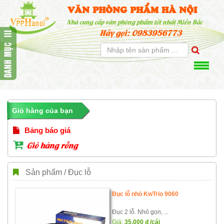
VĂN PHÒNG PHẨM HÀ NỘI
Nhà cung cấp văn phòng phẩm tốt nhất Miền Bắc
Hãy gọi: 0983956773
Giỏ hàng của bạn
Bảng báo giá
Giỏ hàng rỗng
Sản phẩm / Đục lỗ
Đục lỗ nhỏ KwTrio 9060
Đục 2 lỗ. Nhỏ gọn, ...
Giá:
35,000
đ
/cái