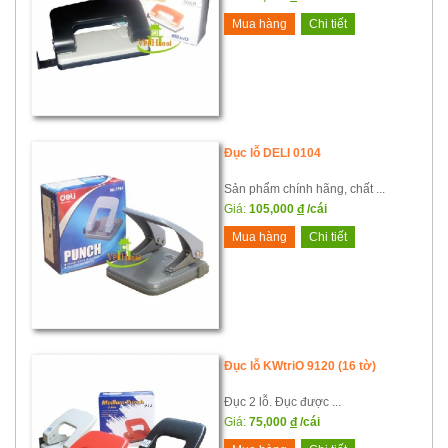
Mua hàng
Chi tiết
Đục lỗ DELI 0104
Sản phẩm chính hãng, chất ...
Giá:
105,000
đ
/cái
Mua hàng
Chi tiết
Đục lỗ KWtriO 9120 (16 tờ)
Đục 2 lỗ. Đục được ...
Giá:
75,000
đ
/cái