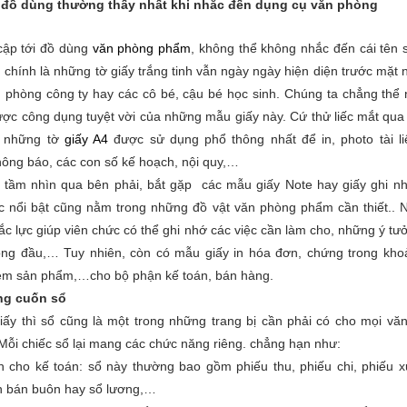
đồ dùng thường thấy nhất khi nhắc đến dụng cụ văn phòng
cập tới đồ dùng
văn phòng phẩm
, không thể không nhắc đến cái tên 
n chính là những tờ giấy trắng tinh vẫn ngày ngày hiện diện trước mặt 
 phòng công ty hay các cô bé, cậu bé học sinh. Chúng ta chẳng thể
ợc công dụng tuyệt vời của những mẫu giấy này. Cứ thử liếc mắt qua 
y những tờ
giấy A4
được sử dụng phổ thông nhất để in, photo tài li
hông báo, các con số kế hoạch, nội quy,…
 tầm nhìn qua bên phải, bắt gặp các mẫu giấy Note hay giấy ghi n
 nổi bật cũng nằm trong những đồ vật văn phòng phẩm cần thiết.. N
c lực giúp viên chức có thể ghi nhớ các việc cần làm cho, những ý tư
rong đầu,… Tuy nhiên, còn có mẫu giấy in hóa đơn, chứng trong kh
em sản phẩm,…cho bộ phận kế toán, bán hàng.
ng cuốn sổ
iấy thì sổ cũng là một trong những trang bị cần phải có cho mọi vă
 Mỗi chiếc sổ lại mang các chức năng riêng. chẳng hạn như:
 cho kế toán: sổ này thường bao gồm phiếu thu, phiếu chi, phiếu x
n bán buôn hay sổ lương,…