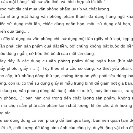
các mặt hàng “thật sự cần thiết và thích hợp có túi tiền” .
ợc một địa chỉ mua văn phòng phẩm uy tín và chất lượng.
ẫu những mặt hàng văn phòng phẩm thành đa dạng hàng ngũ khá
hiếc sử dụng một lần, chiếc dùng ngắn hạn, mẫu sử dụng dài hạn,
hiến quà tặng,…
ấy là dụng cụ văn phòng chỉ sử dụng một lần (giấy nhớ loại, kẹp 
ần phải cần sản phẩm quá đắt tiền, bởi chúng không bắt buộc độ bề
tiêu dùng ngắn, sở hữu thể bỏ đi sau một lần dùng.
 đấy là các dụng cụ
văn phòng phẩm
dùng ngắn hạn (bút viế
iấy photo, giấy in,…): Tùy theo nhu cầu sử dụng, ko thiết yếu phải 
o cấp, trừ những dòng thủ tục, chứng từ quan yếu phải tiêu dùng loại
ăng, còn lại có thể sử dụng giấy in mẫu trung bình để giảm bớt giá bá
ụng cụ văn phòng dùng dài hạn( folder lưu trữ, máy tính casio, tran
n phòng,…): bạn nên chú trọng đến chất lượng sản phẩm. Không 
ẻ mà chọn sắm phải sản phẩm kém chất lượng, khiến cho ảnh hưởng 
ng tác.
sử dụng dụng cụ văn phòng để làm quà tặng: bạn nên quan tâm đ
hiết kế, chất lượng để tăng hình ảnh của công ty; duyệt tặng vật cho đố