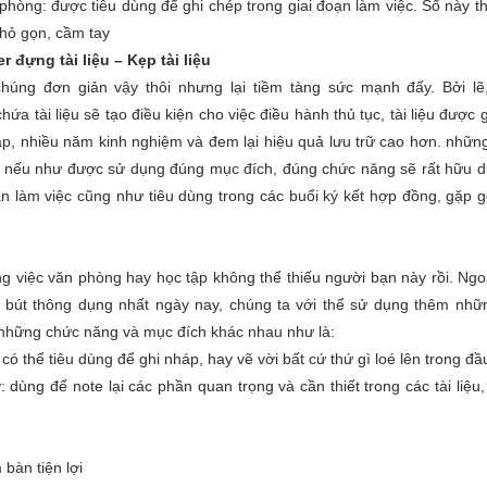
phòng: được tiêu dùng để ghi chép trong giai đoạn làm việc. Sổ này t
nhỏ gọn, cầm tay
er đựng tài liệu – Kẹp tài liệu
húng đơn giản vậy thôi nhưng lại tiềm tàng sức mạnh đấy. Bởi l
hứa tài liệu sẽ tạo điều kiện cho việc điều hành thủ tục, tài liệu được
p, nhiều năm kinh nghiệm và đem lại hiệu quả lưu trữ cao hơn. những
y nếu như được sử dụng đúng mục đích, đúng chức năng sẽ rất hữu 
ạn làm việc cũng như tiêu dùng trong các buổi ký kết hợp đồng, gặp 
g việc văn phòng hay học tập không thể thiếu người bạn này rồi. Ng
c bút thông dụng nhất ngày nay, chúng ta với thể sử dụng thêm nhữ
 những chức năng và mục đích khác nhau như là:
 có thể tiêu dùng để ghi nháp, hay vẽ vời bất cứ thứ gì loé lên trong đầ
: dùng để note lại các phần quan trọng và cần thiết trong các tài liệu, 
 bàn tiện lợi