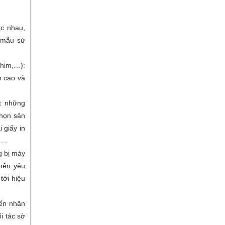
c nhau,
 mẫu sử
ghim,…):
n cao và
t những
chọn sản
 giấy in
n,…
g bị máy
nên yêu
tới hiệu
ến nhãn
i tác sở