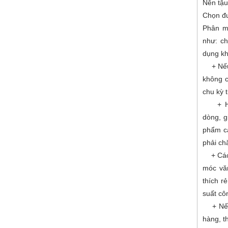
Nên tậu 
Chọn đư
Phân m
như: c
dụng k
+ Nếu đ
không c
chu kỳ 
+ Hay
dòng, g
phẩm ca
phải ch
+ Các d
móc vă
thích r
suất cô
+ Nếu 
hàng, t