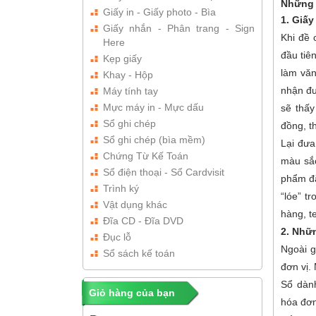
Những 
Giấy in - Giấy photo - Bìa
1. Giấy
Giấy nhắn - Phân trang - Sign
Khi đề 
Here
đầu tiê
Kẹp giấy
làm văn
Khay - Hộp
nhận đư
Máy tính tay
Mực máy in - Mực dấu
sẽ thấ
Sổ ghi chép
đồng, t
Sổ ghi chép (bìa mềm)
Lại đưa
Chứng Từ Kế Toán
màu sắc
Sổ điện thoại - Sổ Cardvisit
phẩm đắ
Trình ký
“lóe” t
Vật dụng khác
hàng, t
Đĩa CD - Đĩa DVD
2. Nhữ
Đục lỗ
Ngoài g
Sổ sách kế toán
đơn vị.
Sổ dành
Giỏ hàng của bạn
hóa đơ