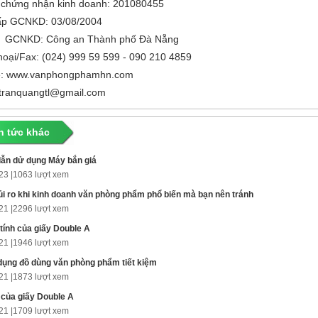
 chứng nhận kinh doanh: 201080455
ấp GCNKD: 03/08/2004
p GCNKD: Công an Thành phố Đà Nẵng
thoại/Fax: (024) 999 59 599 - 090 210 4859
e: www.vanphongphamhn.com
 tranquangtl@gmail.com
n tức khác
ẫn dử dụng Máy bắn giá
23 |
1063 lượt xem
i ro khi kinh doanh văn phòng phẩm phổ biến mà bạn nên tránh
21 |
2296 lượt xem
tính của giấy Double A
21 |
1946 lượt xem
ụng đồ dùng văn phòng phẩm tiết kiệm
21 |
1873 lượt xem
của giấy Double A
21 |
1709 lượt xem