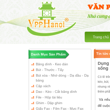
VĂN 
Nhà cung 
Trang chủ
Tin tức 
Danh Mục Sản Phẩm
Dụng 
Băng dính - Keo dán
sống
Bút - Thước - Tẩy
Bút xóa - Nhớ dòng - Dạ dầu - Dạ
Có lẽ tr
bảng
kéo, bút,
Cặp xách
nhưng nh
Dao - Kéo - Cắt băng dính
thêm phầ
File - Hộp tài liệu
Và nếu 
Ghim - Dập ghim
để cuộc
Giấy Fax - Film Fax - Mực Fax