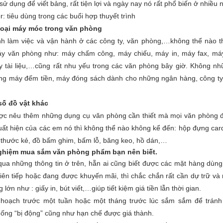
sử dụng để viết bảng, rất tiện lợi và ngày nay nó rất phổ biến ở nhiều 
r: tiêu dùng trong các buổi hợp thuyết trình
 loại máy móc trong văn phòng
nh làm việc và vận hành ở các công ty, văn phòng,…không thể nào t
y văn phòng như: máy chấm công, máy chiếu, máy in, máy fax, máy
 tài liệu,…cũng rất nhu yếu trong các văn phòng bây giờ. Không nh
g máy đếm tiền, máy đóng sách dành cho những ngân hàng, công t
số đồ vật khác
c nêu thêm những dụng cụ văn phòng cần thiết mà mọi văn phòng 
uất hiện của các em nó thì không thể nào không kể đến: hộp đựng card
, thước kẻ, đồ bấm ghim, bấm lỗ, băng keo, hồ dán,…
ghiệm mua sắm văn phòng phẩm bạn nên biết.
ua những thông tin ở trên, hẵn ai cũng biết được các mặt hàng dùn
liên tiếp hoặc đang được khuyến mãi, thì chắc chắn rất cần dự trữ và
 lớn như : giấy in, bút viết,…giúp tiết kiệm giá tiền lẫn thời gian.
hoạch trước một tuần hoặc một tháng trước lúc sắm sắm để tránh
ống “bị động” cũng như hạn chế được giá thành.