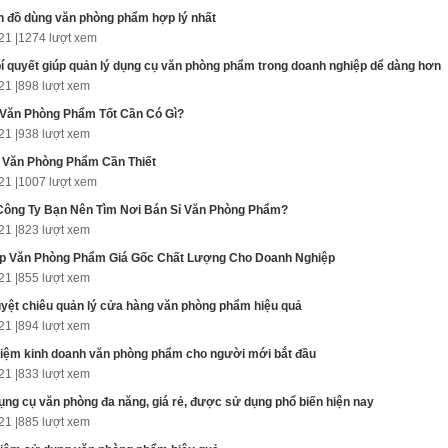
 đồ dùng văn phòng phẩm hợp lý nhất
21 |
1274 lượt xem
bí quyết giúp quản lý dụng cụ văn phòng phẩm trong doanh nghiệp dể dàng hơn
21 |
898 lượt xem
 Văn Phòng Phẩm Tốt Cần Có Gì?
21 |
938 lượt xem
 Văn Phòng Phẩm Cần Thiết
21 |
1007 lượt xem
 Công Ty Bạn Nên Tìm Nơi Bán Sỉ Văn Phòng Phẩm?
21 |
823 lượt xem
p Văn Phòng Phẩm Giá Gốc Chất Lượng Cho Doanh Nghiệp
21 |
855 lượt xem
uyệt chiêu quản lý cửa hàng văn phòng phẩm hiệu quả
21 |
894 lượt xem
iệm kinh doanh văn phòng phẩm cho người mới bắt đầu
21 |
833 lượt xem
ụng cụ văn phòng đa năng, giá rẻ, được sử dụng phổ biến hiện nay
21 |
885 lượt xem