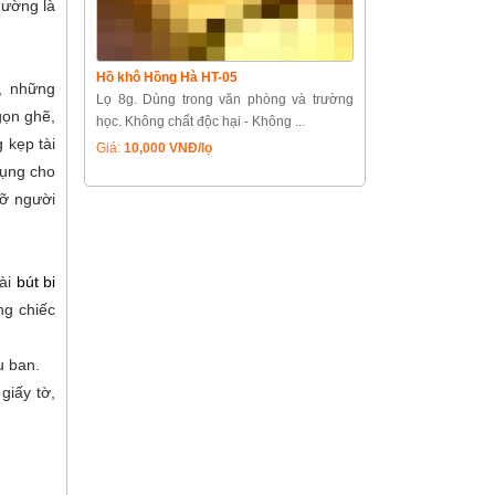
hường là
Hồ khô Hồng Hà HT-05
ẽ, những
Lọ 8g. Dùng trong văn phòng và trường
 gọn ghẽ,
học. Không chất độc hại - Không ...
 kẹp tài
Giá:
10,000 VNĐ/lọ
dụng cho
gỡ người
oài
bút bi
ng chiếc
u ban.
giấy tờ,