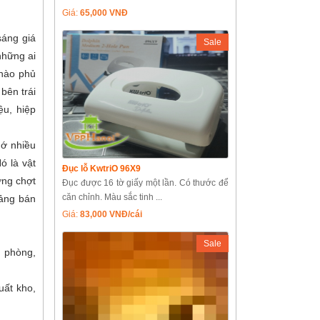
Giá:
65,000 VNĐ
sáng giá
Sale
những ai
 nào phủ
bên trái
ệu, hiệp
hớ nhiều
ó là vật
Đục lỗ KwtriO 96X9
ởng chợt
Đục được 16 tờ giấy một lần. Có thước để
căn chỉnh. Màu sắc tinh ...
oảng bán
Giá:
83,000 VNĐ/cái
Sale
n phòng,
uất kho,