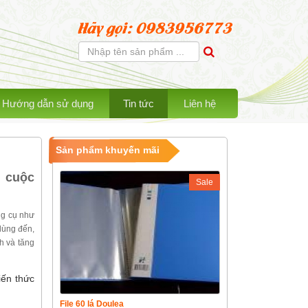
Hãy gọi: 0983956773
Hướng dẫn sử dụng
Tin tức
Liên hệ
Sản phẩm khuyến mãi
g cuộc
Sale
ng cụ như
 dùng đến,
h và tăng
iến thức
File 60 lá Doulea