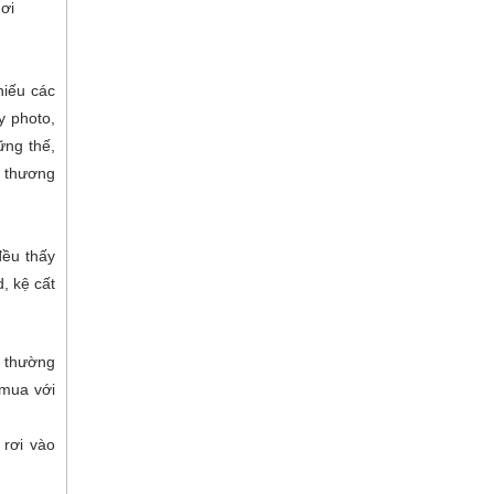
nơi
hiếu các
 photo,
ững thế,
y thương
đều thấy
, kệ cất
g thường
 mua với
 rơi vào