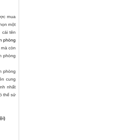
được mua
chọn một
 cái tên
n phòng
i mà còn
ăn phòng
n phòng
ên cung
anh nhất
ó thể sử
ội)