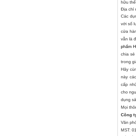
hữu thể
Địa chỉ
Các dụn
với số 
cửa hàn
vẫn là 
phẩm H
chia sẻ
trong g
Hãy c
này cá
cấp nhữ
cho ngư
dụng sả
Mọi thôn
Công t
Văn phò
MST: 0