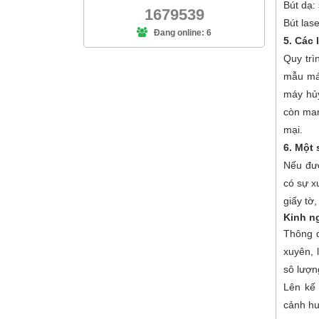
Bút dạ: 
1679539
Bút lase
Đang online: 6
5. Các
Quy trì
mẫu má
máy hủy
còn man
mại.
6. Một 
Nếu đượ
có sự x
giấy tờ
Kinh n
Thông q
xuyên, 
sô lượng
Lên kế 
cảnh hu