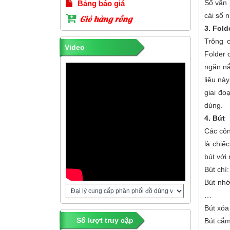
Sổ văn 
Bảng báo giá
cái sổ 
Giỏ hàng rỗng
3. Fold
Trông c
Video
Folder c
ngăn nắ
liệu nà
giai đo
dùng.
4. Bút
Các côn
là chiế
bút với
Bút chì:
Bút nhớ
…
Bút xóa
Số lượt truy cập
Bút cắm