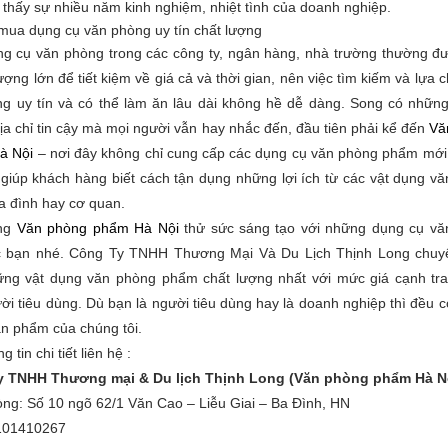
 thấy sự nhiều năm kinh nghiệm, nhiệt tình của doanh nghiệp.
 mua dụng cụ văn phòng uy tín chất lượng
g cụ văn phòng trong các công ty, ngân hàng, nhà trường thường 
lượng lớn để tiết kiệm về giá cả và thời gian, nên việc tìm kiếm và lựa 
g uy tín và có thể làm ăn lâu dài không hề dễ dàng. Song có những
địa chỉ tin cậy mà mọi người vẫn hay nhắc đến, đầu tiên phải kể đến
Vă
à Nội
– nơi đây không chỉ cung cấp các dụng cụ văn phòng phẩm mớ
 giúp khách hàng biết cách tận dụng những lợi ích từ các vật dụng v
ia đình hay cơ quan.
ùng
Văn phòng phẩm Hà Nội
thử sức sáng tạo với những dụng cụ vă
c bạn nhé. Công Ty TNHH Thương Mại Và Du Lịch Thịnh Long chuy
ng vật dụng văn phòng phẩm chất lượng nhất với mức giá cạnh tr
ời tiêu dùng. Dù bạn là người tiêu dùng hay là doanh nghiệp thì đều c
n phẩm của chúng tôi.
g tin chi tiết liên hệ :
y TNHH Thương mại & Du lịch Thịnh Long (Văn phòng phẩm Hà N
ng: Số 10 ngõ 62/1 Văn Cao – Liễu Giai – Ba Đình, HN
101410267