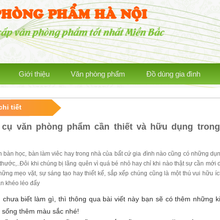
PHÒNG PHẨM HÀ NỘI
cấp văn phòng phẩm tốt nhất Miền Bắc
Giới thiệu
Văn phòng phẩm
Đồ dùng gia đình
chi tiết
cụ văn phòng phẩm cần thiết và hữu dụng tron
ên bàn học, bàn làm viêc hay trong nhà của bất cứ gia đình nào cũng có những dụ
 thước,..Đôi khi chúng bị lãng quên vì quá bé nhỏ hay chỉ khi nào thật sự cần mới
ững mẹo vặt, sự sáng tạo hay thiết kế, sắp xếp chúng cũng là một thú vui hữu íc
n khéo léo đấy
chưa biết làm gì, thì thông qua bài viết này bạn sẽ có thêm những k
 sống thêm màu sắc nhé!