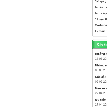
Số giấy
Ngày c
Nơi cấ
* Điện 
Websit
E-mail:
Các ti
Hướng d
18.05.20
Những rủ
05.05.20
Các đặc 
05.05.20
Mẹo sử d
27.04.20
Ưu điểm 
27.04.20