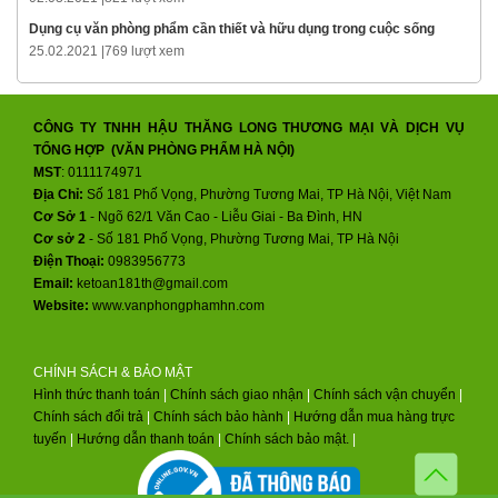
Dụng cụ văn phòng phẩm cần thiết và hữu dụng trong cuộc sống
25.02.2021 |
769 lượt xem
CÔNG TY TNHH HẬU THĂNG LONG THƯƠNG MẠI VÀ DỊCH VỤ
TỔNG HỢP (VĂN PHÒNG PHẨM HÀ NỘI)
MST
: 0111174971
Địa Chỉ:
Số 181 Phố Vọng, Phường Tương Mai, TP Hà Nội, Việt Nam
Cơ Sở 1
- Ngõ 62/1 Văn Cao - Liễu Giai - Ba Đình, HN
Cơ sở 2
-
Số 181 Phố Vọng, Phường Tương Mai, TP Hà Nội
Điện Thoại:
0983956773
Email:
ketoan181th@gmail.com
Website:
www.vanphongphamhn.com
CHÍNH SÁCH & BẢO MẬT
Hình thức thanh toán
|
Chính sách giao nhận
|
Chính sách vận chuyển
|
Chính sách đổi trả
|
Chính sách bảo hành
|
Hướng dẫn mua hàng trực
tuyến
|
Hướng dẫn thanh toán
|
Chính sách bảo mật.
|