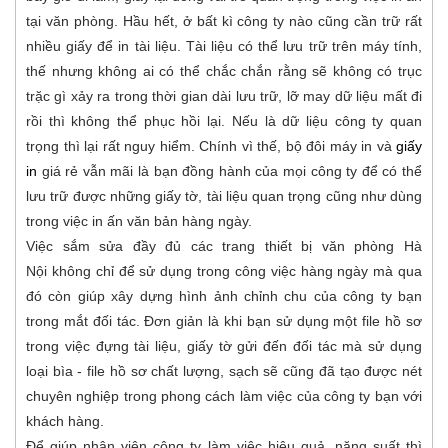
tại văn phòng. Hầu hết, ở bất kì công ty nào cũng cần trữ rất
nhiều giấy để in tài liệu. Tài liệu có thể lưu trữ trên máy tính,
thế nhưng không ai có thể chắc chắn rằng sẽ không có trục
trặc gì xảy ra trong thời gian dài lưu trữ, lỡ may dữ liệu mất đi
rồi thì không thể phục hồi lại. Nếu là dữ liệu công ty quan
trọng thì lại rất nguy hiểm. Chính vì thế, bộ đôi máy in và
giấy
in
giá rẻ vẫn mãi là bạn đồng hành của mọi công ty để có thể
lưu trữ được những giấy tờ, tài liệu quan trọng cũng như dùng
trong việc in ấn văn bản hàng ngày.
Việc sắm sửa đầy đủ các trang thiết bị văn phòng Hà
Nội không chỉ để sử dụng trong công việc hàng ngày mà qua
đó còn giúp xây dựng hình ảnh chỉnh chu của công ty bạn
trong mắt đối tác. Đơn giản là khi bạn sử dụng một file hồ sơ
trong việc đựng tài liệu, giấy tờ gửi đến đối tác mà sử dụng
loại bìa - file hồ sơ chất lượng, sạch sẽ cũng đã tạo được nét
chuyên nghiệp trong phong cách làm việc của công ty bạn với
khách hàng.
Để giúp nhân viên công ty làm việc hiệu quả, năng suất thì