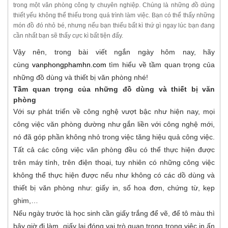
trong một văn phòng công ty chuyên nghiệp. Chúng là những đồ dùng
thiết yếu không thể thiếu trong quá trình làm việc. Bạn có thể thấy những
món đồ đó nhỏ bé, nhưng nếu bạn thiếu bất kì thứ gì ngay lúc bạn đang
cần nhất bạn sẽ thấy cực kì bất tiện đấy.
Vậy nên, trong bài viết ngắn ngày hôm nay, hãy
cùng
vanphongphamhn.com
tìm hiểu về tầm quan trọng của
những đồ dùng và thiết bị văn phòng nhé!
Tầm quan trọng của những đồ dùng và thiết bị văn
phòng
Với sự phát triển về công nghệ vượt bậc như hiện nay, mọi
công việc văn phòng dường như gắn liền với công nghệ mới,
nó đã góp phần không nhỏ trong việc tăng hiệu quả công việc.
Tất cả các công việc văn phòng đều có thể thực hiện được
trên máy tính, trên điện thoại, tuy nhiên có những công việc
không thể thực hiện được nếu như không có các dồ dùng và
thiết bị văn phòng như: giấy in, sổ hoa đơn, chứng từ, kẹp
ghim,…
Nếu ngày trước là học sinh cần giấy trắng để vẽ, để tô màu thì
bây giờ đi làm, giấy lại đóng vai trò quan trọng trong việc in ấn