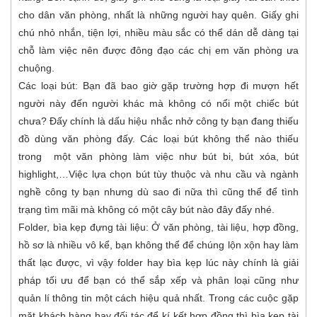
cho dân văn phòng, nhất là những người hay quên. Giấy ghi
chú nhỏ nhắn, tiện lợi, nhiều màu sắc có thể dán dễ dàng tại
chỗ làm việc nên được đông đạo các chị em văn phòng ưa
chuộng.
Các loại bút: Bạn đã bao giờ gặp trường hợp đi mượn hết
người này đến người khác mà không có nổi một chiếc bút
chưa? Đấy chính là dấu hiệu nhắc nhở công ty bạn đang thiếu
đồ dùng văn phòng đấy. Các loại bút không thể nào thiếu
trong một văn phòng làm việc như bút bi, bút xóa, bút
highlight,…Việc lựa chọn bút tùy thuộc và nhu cầu và ngành
nghề công ty bạn nhưng dù sao đi nữa thì cũng thể để tình
trạng tìm mãi mà không có một cây bút nào đây đấy nhé.
Folder, bìa kẹp đựng tài liệu: Ở văn phòng, tài liệu, hợp đồng,
hồ sơ là nhiều vô kể, bạn không thể để chúng lộn xộn hay làm
thất lạc được, vì vậy folder hay bìa kẹp lúc này chính là giải
pháp tối ưu để bạn có thể sắp xếp và phân loại cũng như
quản lí thông tin một cách hiệu quả nhất. Trong các cuộc gặp
mặt khách hàng hay đối tác để kí kết hợp đồng thì bìa kẹp tài