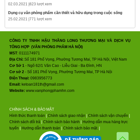
02.03.2021 |
823 lượt xem
Dụng cụ văn phòng phẩm cần thiết và hữu dụng trong cuộc sống
25.02.2021 |
771 lượt xem
CÔNG TY TNHH HẬU THĂNG LONG THƯƠNG MẠI VÀ DỊCH VỤ
TỔNG HỢP (VĂN PHÒNG PHẨM HÀ NỘI)
MST
: 0111174971
Địa Chỉ:
Số 181 Phố Vọng, Phường Tương Mai, TP Hà Nội, Việt Nam
Cơ Sở 1
- Ngõ 62/1 Văn Cao - Liễu Giai - Ba Đình, HN
Cơ sở 2
-
Số 181 Phố Vọng, Phường Tương Mai, TP Hà Nội
Điện Thoại:
0983956773
Email:
ketoan181th@gmail.com
Website:
www.vanphongphamhn.com
CHÍNH SÁCH & BẢO MẬT
Hình thức thanh toán
|
Chính sách giao nhận
|
Chính sách vận chuyển
|
Chính sách đổi trả
|
Chính sách bảo hành
|
Hướng dẫn mua hàng trực
tuyến
|
Hướng dẫn thanh toán
|
Chính sách bảo mật.
|