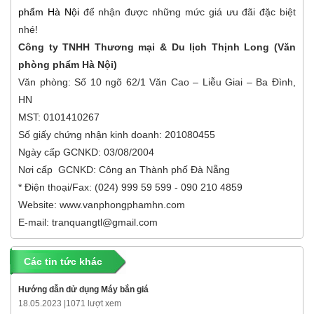
phẩm Hà Nội
để nhận được những mức giá ưu đãi đặc biệt
nhé!
Công ty TNHH Thương mại & Du lịch Thịnh Long (Văn
phòng phẩm Hà Nội)
Văn phòng: Số 10 ngõ 62/1 Văn Cao – Liễu Giai – Ba Đình,
HN
MST: 0101410267
Số giấy chứng nhận kinh doanh: 201080455
Ngày cấp GCNKD: 03/08/2004
Nơi cấp GCNKD: Công an Thành phố Đà Nẵng
* Điện thoại/Fax: (024) 999 59 599 - 090 210 4859
Website: www.vanphongphamhn.com
E-mail: tranquangtl@gmail.com
Các tin tức khác
Hướng dẫn dử dụng Máy bắn giá
18.05.2023 |
1071 lượt xem