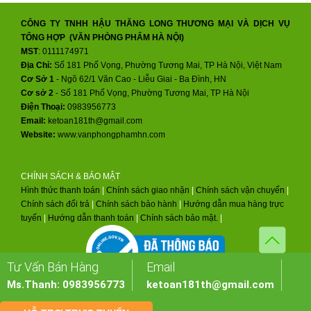
CÔNG TY TNHH HẬU THĂNG LONG THƯƠNG MẠI VÀ DỊCH VỤ
TỔNG HỢP (VĂN PHÒNG PHẨM HÀ NỘI)
MST
: 0111174971
Địa Chỉ:
Số 181 Phố Vọng, Phường Tương Mai, TP Hà Nội, Việt Nam
Cơ Sở 1
- Ngõ 62/1 Văn Cao - Liễu Giai - Ba Đình, HN
Cơ sở 2
-
Số 181 Phố Vọng, Phường Tương Mai, TP Hà Nội
Điện Thoại:
0983956773
Email:
ketoan181th@gmail.com
Website:
www.vanphongphamhn.com
CHÍNH SÁCH & BẢO MẬT
Hình thức thanh toán
|
Chính sách giao nhận
|
Chính sách vận chuyển
|
Chính sách đổi trả
|
Chính sách bảo hành
|
Hướng dẫn mua hàng trực
tuyến
|
Hướng dẫn thanh toán
|
Chính sách bảo mật.
|
Tư Vấn Bán Hàng
Email
Ms.Thanh: 0983956773
ketoan181th@gmail.com
THIẾT KẾ WEBSITE:
VIETSTAR MEDIA